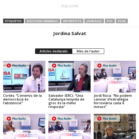
PUBLICITAT
ETIQUETES
ELECCIONS GENERALS
ENTREVISTA
JOAN RUIZ
PSC
PSOE
Jordina Salvat
Articles destacats
Més de l'autor
Cortés: “L’enemic de la
Salvador (ERC): “Una
Jordi Roca: “No podem
democràcia és
Catalunya tenyida de
canviar d’estratègia
l’abstenció”
groc és la millor
ferroviària cada 6
resposta”
mesos”