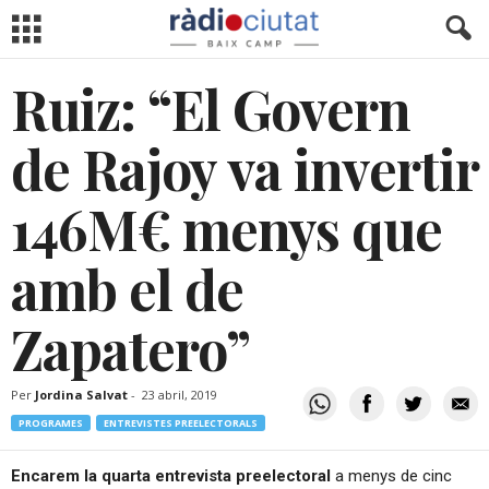
Ruiz: “El Govern
de Rajoy va invertir
146M€ menys que
amb el de
Zapatero”
Per
Jordina Salvat
-
23 abril, 2019
PROGRAMES
ENTREVISTES PREELECTORALS
Encarem la quarta entrevista preelectoral
a menys de cinc