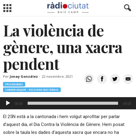
La violència de
gènere, una xacra
pendent
Per
Jonay González
-
22 novembre, 2021
PROGRAMES
CARRER MAJOR - SECCIONS BXC RÀDIO
Reproductor
00:00
00:00
d'àudio
El 25N està a la cantonada i hem volgut aprofitar per parlar
d’aquest dia, el Dia Contra la Violència de Gènere. Hem posat
sobre la taula les dades d’aquesta xacra que encara no ha