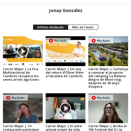
Jonay González
Articles destacats
Més de l'autor
Carrer Major | La Fira
Carrer Major | Un any
Carrer Major | Comença
Multisectorial de
del retorn d’Oliver Klein
a caminar el projecte
Cambrils recupera les
a l’alcaldia de Cambrils
del càmping La Ballena
seves arrels agrícoles
Alegre de Mont-roig,
després de 30 anys
d’espera
Carrer Major | 14
Carrer Major | El vidre
Carrer Major | Arriba el
restaurants participen
artesà omple de vida
15è Festival del Vi i la