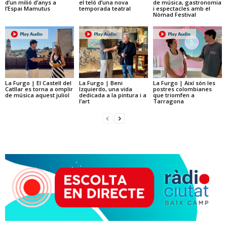
d’un milió d’anys a
el teló d’una nova
de música, gastronomia
l’Espai Mamutus
temporada teatral
i espectacles amb el
Nòmad Festival
La Furgo | El Castell del
La Furgo | Beni
La Furgo | Així són les
Catllar es torna a omplir
Izquierdo, una vida
postres colombianes
de música aquest juliol
dedicada a la pintura i a
que triomfen a
l’art
Tarragona