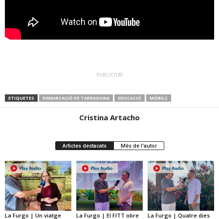
PUBLICITAT
ETIQUETES
DEMARCACIÓ DE TARRAGONA
EDUCACIÓ
MÒBILS
Cristina Artacho
Articles destacats
Més de l'autor
La Furgo | Un viatge
La Furgo | El FITT obre
La Furgo | Quatre dies