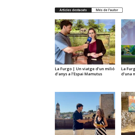
Articles destacats
Més de l'autor
La Furgo | Un viatge d’un milió
La Furg
d’anys a l’Espai Mamutus
d’una 