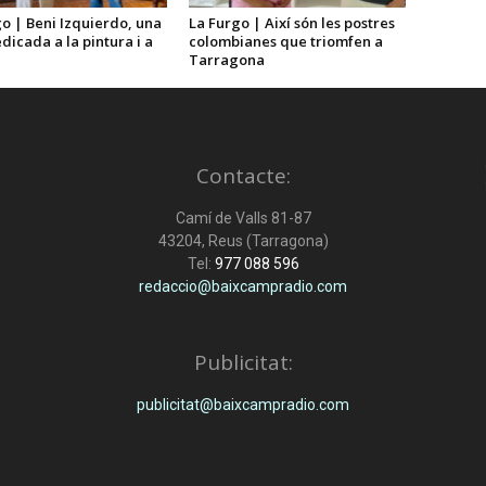
o | Beni Izquierdo, una
La Furgo | Així són les postres
dicada a la pintura i a
colombianes que triomfen a
Tarragona
Contacte:
Camí de Valls 81-87
43204, Reus (Tarragona)
Tel:
977 088 596
redaccio@baixcampradio.com
Publicitat:
publicitat@baixcampradio.com