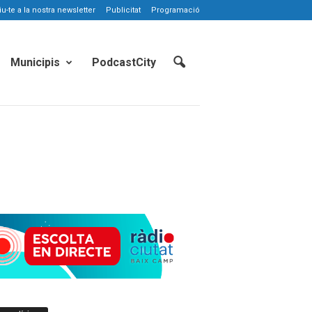
-te a la nostra newsletter
Publicitat
Programació
Municipis
PodcastCity