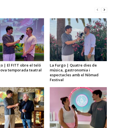
o | El FITT obre el teló
La Furgo | Quatre dies de
nova temporada teatral
música, gastronomia i
espectacles amb el Nòmad
Festival