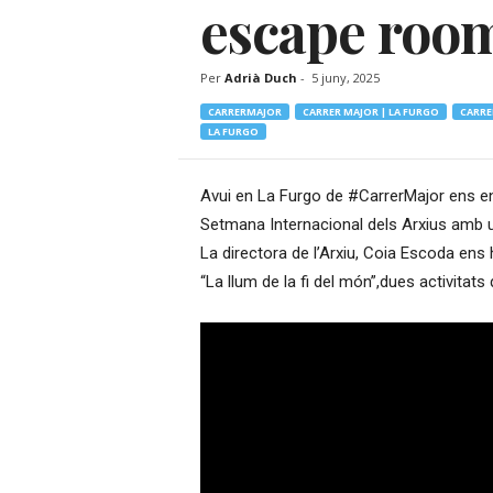
escape roo
–
R
à
Per
Adrià Duch
-
5 juny, 2025
d
i
CARRERMAJOR
CARRER MAJOR | LA FURGO
CARRE
LA FURGO
o
O
n
Avui en La Furgo de #CarrerMajor ens end
l
Setmana Internacional dels Arxius amb un
i
n
La directora de l’Arxiu, Coia Escoda ens h
e
“La llum de la fi del món”,dues activitats