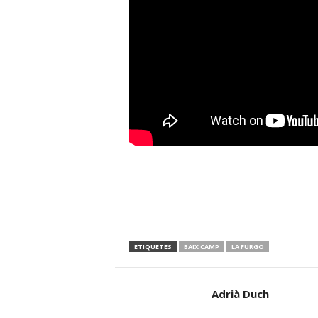
ETIQUETES
BAIX CAMP
LA FURGO
Adrià Duch