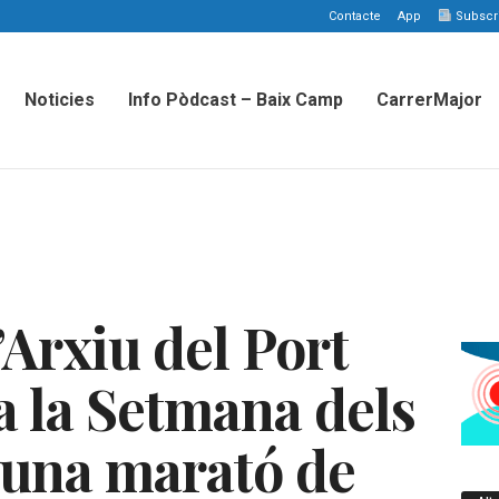
Contacte
App
Subscriu
Noticies
Info Pòdcast – Baix Camp
CarrerMajor
’Arxiu del Port
la Setmana dels
 una marató de