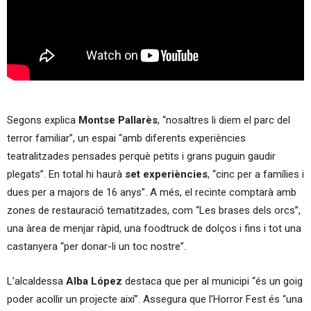
Segons explica
Montse Pallarès
, “nosaltres li diem el parc del
terror familiar”, un espai “amb diferents experiències
teatralitzades pensades perquè petits i grans puguin gaudir
plegats”. En total hi haurà
set experiències
, “cinc per a famílies i
dues per a majors de 16 anys”. A més, el recinte comptarà amb
zones de restauració tematitzades, com “Les brases dels orcs”,
una àrea de menjar ràpid, una foodtruck de dolços i fins i tot una
castanyera “per donar-li un toc nostre”.
L’alcaldessa
Alba López
destaca que per al municipi “és un goig
poder acollir un projecte així”. Assegura que l’Horror Fest és “una