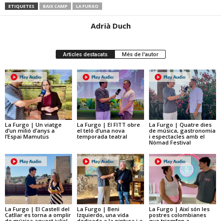
ETIQUETES
BAIX CAMP
LA FURGO
Adrià Duch
Articles destacats
Més de l'autor
La Furgo | Un viatge
La Furgo | El FITT obre
La Furgo | Quatre dies
d’un milió d’anys a
el teló d’una nova
de música, gastronomia
l’Espai Mamutus
temporada teatral
i espectacles amb el
Nòmad Festival
La Furgo | El Castell del
La Furgo | Beni
La Furgo | Així són les
Catllar es torna a omplir
Izquierdo, una vida
postres colombianes
de música aquest juliol
dedicada a la pintura i a
que triomfen a