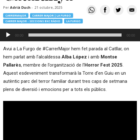
Per
Adrià Duch
-
21 octubre, 2025
CARRERMAJOR
CARRER MAJOR | LA FURGO
CARRER MAJOR - SECCIONS BXC RÀDIO
LA FURGO
Reproductor
00:00
00:00
d'àudio
Avui a La Furgo de #CarrerMajor hem fet parada al Catllar, on
hem parlat amb l’alcaldessa
Alba López
i amb
Montse
Pallarès
, membre de l’organització de l’
Horror Fest 2025
.
Aquest esdeveniment transformarà la Torre d’en Guiu en un
autèntic parc del terror familiar durant tres caps de setmana
plens de diversió i emocions per a tots els públics.