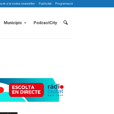
-te a la nostra newsletter
Publicitat
Programació
Municipis
PodcastCity