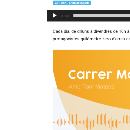
2A HORA - CARRER MAJOR
–
R
Reproductor
00:00
à
d'àudio
d
i
Cada dia, de dilluns a divendres de 16h 
o
protagonistes quilòmetre zero d’arreu d
O
n
l
i
n
e