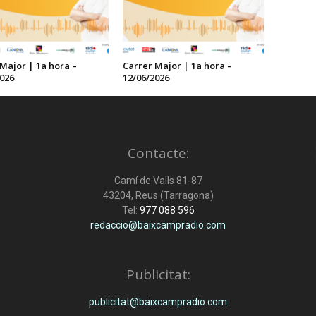
Major | 1a hora –
Carrer Major | 1a hora –
026
12/06/2026
Contacte:
Camí de Valls 81-87
43204, Reus (Tarragona)
Tel:
977 088 596
redaccio@baixcampradio.com
Publicitat:
publicitat@baixcampradio.com