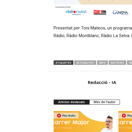
Presentat per Toni Mateos, un programa
Ràdio, Ràdio Montblanc, Ràdio La Selva. R
ETIQUETES
ACTUALITAT
INFO
NOTÍCIES
R
Redacció - IA
Articles destacats
Més de l'autor