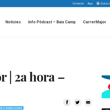
Contacte
App
Subscriu
Noticies
Info Pòdcast – Baix Camp
CarrerMajor
 | 2a hora –
R | L'HORA A HORA