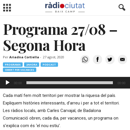
Programa 27/08 –
Segona Hora
Per
Ariadna Cortiella
-
27 agost, 2020
PROGRAMA
2AHORA
PODCAST
OBERT PER VACANCES
Reproductor
00:00
00:00
d'àudio
Cada matí fem molt territori per mostrar la riquesa del país.
Expliquem històries interessants, d’arreu i per a tot el territori.
Les ràdios locals, amb Carles Carvajal, de Badalona
Comunicació obren, cada dia, per vacances, un programa on
s’explica com és ‘el nou estiu’.