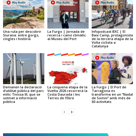
Una ruta per descobrir
La Furgo | Jornada de
Infopodcast BXC | El
Siurana: entre gorgs,
recerca i canvi climàtic
Baix Camp, protagonista
cingles i història
al Museu del Port
de la tercera etapa de la
Volta ciclista a
Catalunya
Demanen la declaració
La cinquena etapa de la
La Furgo | El Port de
d’utilitat pública del parc
Vuelta 2026 recorrerà la
Tarragona es
eòlic Tivissa III, que se
Costa Daurada i les
transforma en un “Nadal
sotmet a informació
Terres de l’Ebre
de Somni” amb més de
pública
60 activitats