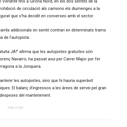
 Vendrell fins a Girona Nord, en els dos sentits de la
prohibició de circulació als camions els diumenges a la
egurat que s’ha decidit en converses amb el sector.
carrils addicionals en sentit contrari en determinats trams
ia de l’autopista.
uita JA!” afirma que les autopistes gratuïtes són
lorenç Navarro, ha passat avui per Carrer Major per fer
rragona a la Jonquera.
enir les autopistes, sino que hi hauria superàvit
ques. El balanç d’ingressos a les àrees de servei pel gran
s despeses del manteniment.
PUBLICITAT