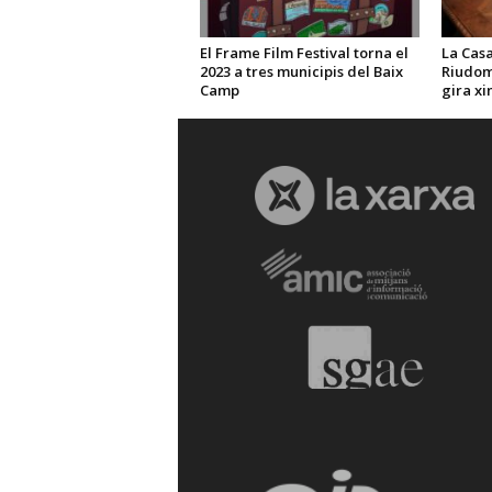
El Frame Film Festival torna el
La Casa
2023 a tres municipis del Baix
Riudom
Camp
gira xi