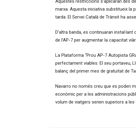
Aquestes restriccions s’aplicaran des del
marxa. Aquesta iniciativa substitueix la 
tarda. El Servei Català de Trànsit ha ass
D’altra banda, es continuaran instal·lant 
de l’AP-7 per augmentar la capacitat viàr
La Plataforma “Prou AP-7 Autopista GRat
perfectament viables. El seu portaveu, L
balanç del primer mes de gratuïtat de Ta
Navarro no només creu que es poden mant
econòmic per a les administracions públi
volum de viatgers serien superiors a le