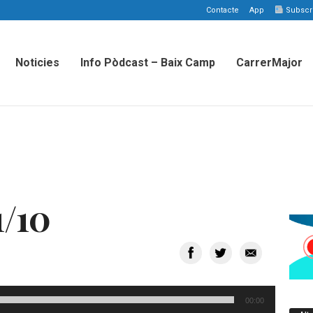
Contacte
App
Subscriu
Noticies
Info Pòdcast – Baix Camp
CarrerMajor
1/10
00:00