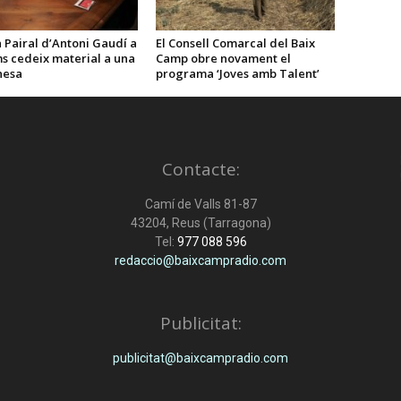
 Pairal d’Antoni Gaudí a
El Consell Comarcal del Baix
s cedeix material a una
Camp obre novament el
nesa
programa ‘Joves amb Talent’
Contacte:
Camí de Valls 81-87
43204, Reus (Tarragona)
Tel:
977 088 596
redaccio@baixcampradio.com
Publicitat:
publicitat@baixcampradio.com