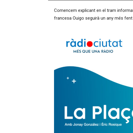
–
Comencem explicant en el tram informatiu
R
à
francesa Ouigo seguirà un any més fent
d
i
o
O
n
l
i
n
e