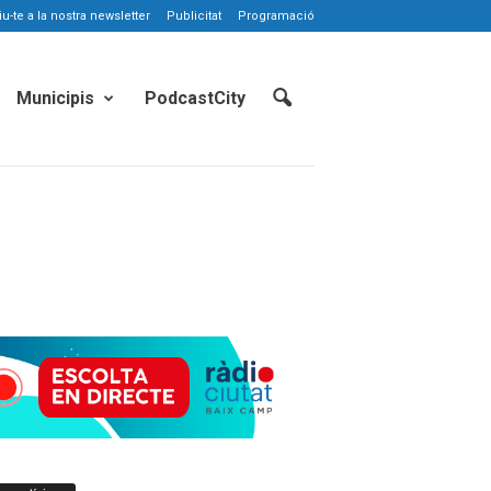
-te a la nostra newsletter
Publicitat
Programació
Municipis
PodcastCity