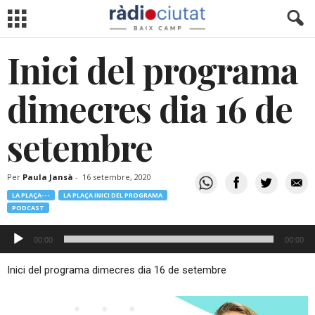
Inici del programa
dimecres dia 16 de
setembre
Per
Paula Jansà
-
16 setembre, 2020
LA PLAÇA---
LA PLAÇA INICI DEL PROGRAMA
PODCAST
Reproductor
00:00
00:00
d'àudio
Inici del programa dimecres dia 16 de setembre