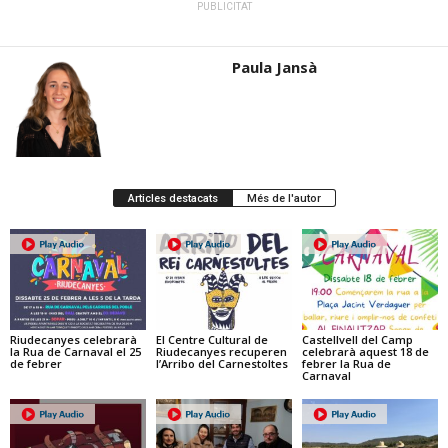
PUBLICITAT
Paula Jansà
Articles destacats
Més de l'autor
Riudecanyes celebrarà
El Centre Cultural de
Castellvell del Camp
la Rua de Carnaval el 25
Riudecanyes recuperen
celebrarà aquest 18 de
de febrer
l’Arribo del Carnestoltes
febrer la Rua de
Carnaval