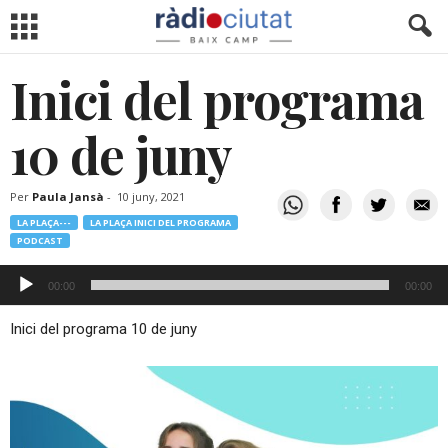
Inici del programa
10 de juny
Per
Paula Jansà
-
10 juny, 2021
LA PLAÇA---
LA PLAÇA INICI DEL PROGRAMA
PODCAST
Reproductor
00:00
00:00
d'àudio
Inici del programa 10 de juny