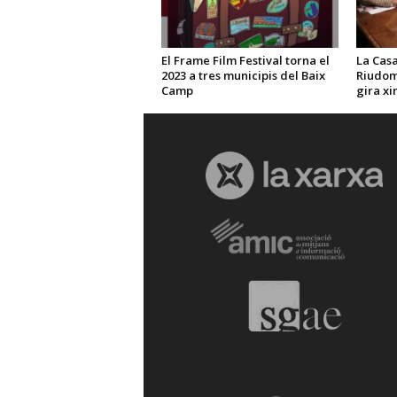
El Frame Film Festival torna el
La Casa
2023 a tres municipis del Baix
Riudom
Camp
gira xi