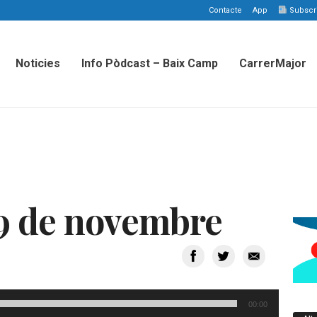
Contacte
App
Subscriu
Noticies
Info Pòdcast – Baix Camp
CarrerMajor
9 de novembre
00:00