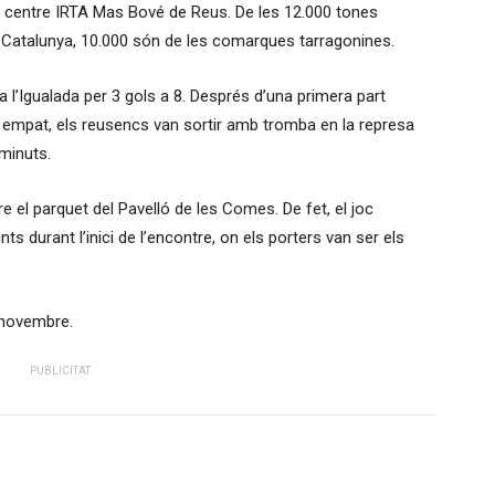
 al centre IRTA Mas Bové de Reus. De les 12.000 tones
 a Catalunya, 10.000 són de les comarques tarragonines.
a l’Igualada per 3 gols a 8. Després d’una primera part
b empat, els reusencs van sortir amb tromba en la represa
 minuts.
re el parquet del Pavelló de les Comes. De fet, el joc
s durant l’inici de l’encontre, on els porters van ser els
de novembre.
PUBLICITAT