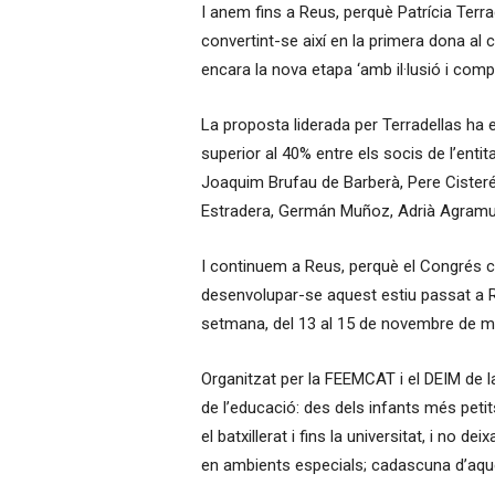
I anem fins a Reus, perquè Patrícia Terra
convertint-se així en la primera dona al c
encara la nova etapa ‘amb il·lusió i compro
La proposta liderada per Terradellas ha e
superior al 40% entre els socis de l’enti
Joaquim Brufau de Barberà, Pere Cisteré,
Estradera, Germán Muñoz, Adrià Agramun
I continuem a Reus, perquè el Congrés c
desenvolupar-se aquest estiu passat a R
setmana, del 13 al 15 de novembre de ma
Organitzat per la FEEMCAT i el DEIM de la
de l’educació: des dels infants més petits 
el batxillerat i fins la universitat, i no d
en ambients especials; cadascuna d’aqu