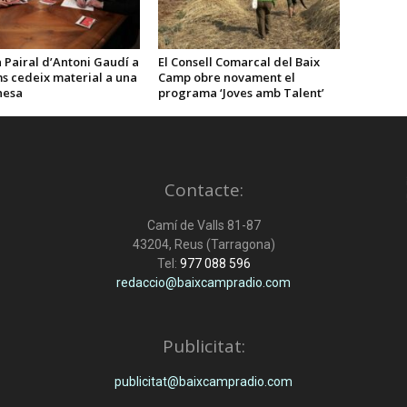
 Pairal d’Antoni Gaudí a
El Consell Comarcal del Baix
s cedeix material a una
Camp obre novament el
nesa
programa ‘Joves amb Talent’
Contacte:
Camí de Valls 81-87
43204, Reus (Tarragona)
Tel:
977 088 596
redaccio@baixcampradio.com
Publicitat:
publicitat@baixcampradio.com