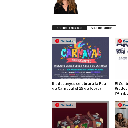
Articles destacats
Més de l'autor
Riudecanyes celebrarà la Rua
El Cent
de Carnaval el 25 de febrer
Riudec
l’Arrib