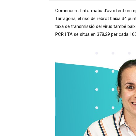
–
Comencem l’informatiu d’avui fent un re
R
à
Tarragona, el risc de rebrot baixa 34 pun
d
taxa de transmissió del virus també baixa
i
PCR i TA se situa en 378,29 per cada 10
o
O
n
l
i
n
e