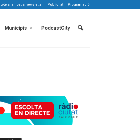
-te a la nostra newsletter
Publicitat
Programació
Municipis
PodcastCity