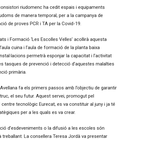
consistori riudomenc ha cedit espais i equipaments
Riudoms de manera temporal, per a la campanya de
zació de proves PCR i TA per la Covid-19.
ats i Formació ‘Les Escolles Velles’ acollirà aquesta
 l’aula cuina i l’aula de formació de la planta baixa
instal·lacions permetrà esponjar la capacitat i l’activitat
les tasques de prevenció i detecció d’aquestes malalties
ció primària.
l’Avellana fa els primers passos amb l’objectiu de garantir
etruc, el seu futur. Aquest servei, promogut pel
centre tecnològic Eurecat, es va constituir al juny i ja té
atègiques per a les quals es va crear.
zació d’esdeveniments o la difusió a les escoles són
à treballant. La consellera Teresa Jordà va presentar