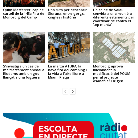
Quim Masferrer, cap de
Una ruta per descobrir
L’alcalde de Salou
cartell de la 143a Fira de
Siurana: entre gorgs,
convida a una reunió a
Mont-roig del Camp
cingles i història
diferents estaments per
coordinar-se contra el
‘top manta’
S’investiga un cas de
En marxa ATURA, la
Mont-roig aprova
maltractament animal a
nova fira del càmping i
inicialment la
Riudoms amb un gos
la vida a l’aire lliure a
modificació del POUM
llançat a una foguera
Miami Platja
per al projecte
d’Ametller Origen