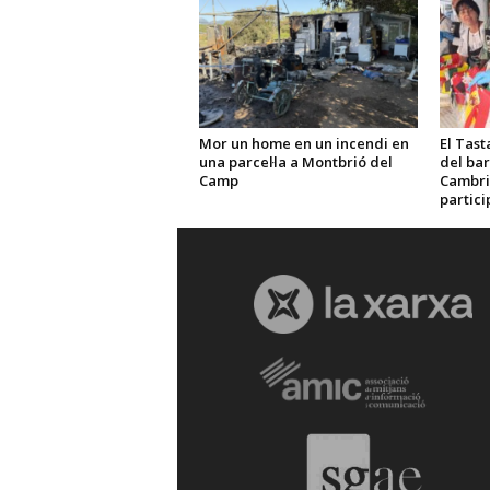
Mor un home en un incendi en
El Tast
una parcel·la a Montbrió del
del bar
Camp
Cambri
partici