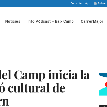
Contacte
App
Subscriu
Noticies
Info Pòdcast – Baix Camp
CarrerMajor
el Camp inicia la
 cultural de
rn