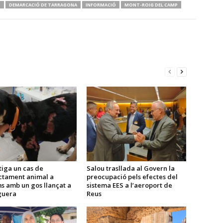
S
DEMARCACIÓ DE TARRAGONA
INFORMACIÓ
MONT-ROIG DEL CAMP
tiga un cas de
Salou trasllada al Govern la
ctament animal a
preocupació pels efectes del
s amb un gos llançat a
sistema EES a l’aeroport de
guera
Reus