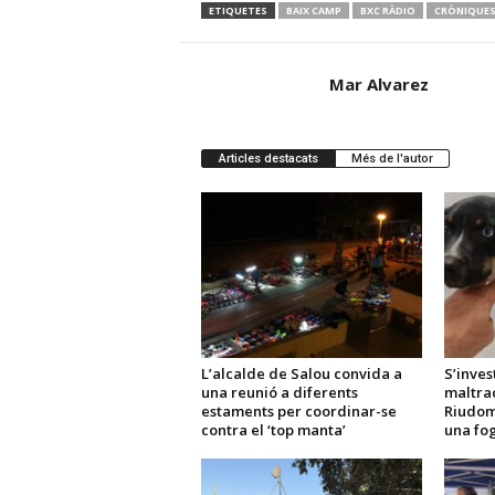
ETIQUETES
BAIX CAMP
BXC RÀDIO
CRÒNIQUE
Mar Alvarez
Articles destacats
Més de l'autor
L’alcalde de Salou convida a
S’inves
una reunió a diferents
maltra
estaments per coordinar-se
Riudom
contra el ‘top manta’
una fo