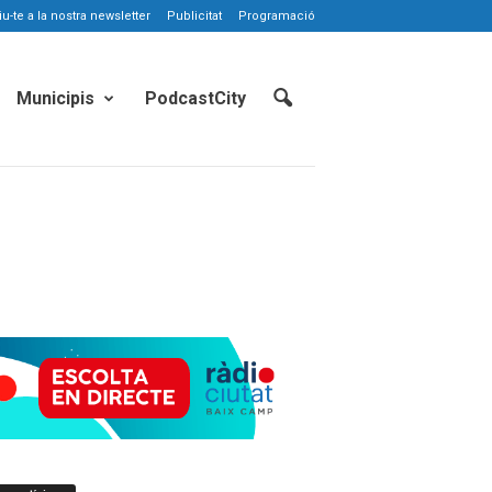
-te a la nostra newsletter
Publicitat
Programació
Municipis
PodcastCity