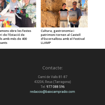
amons obre les festes
Cultura, gastronomia i
ri de l’Estació de
patrimoni tornen al Castell
ls amb més de 400
d’Escornalbou amb el Festival
pants
LLAMP
Contacte:
Camí de Valls 81-87
43204, Reus (Tarragona)
Tel:
977 088 596
redaccio@baixcampradio.com