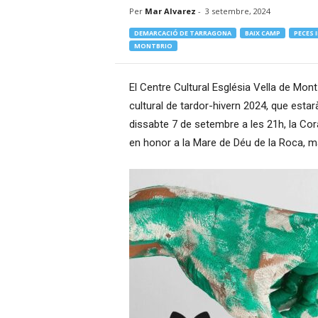
Per
Mar Alvarez
-
3 setembre, 2024
–
R
DEMARCACIÓ DE TARRAGONA
BAIX CAMP
PECES 
à
MONTBRIO
d
i
El Centre Cultural Església Vella de Mont
o
O
cultural de tardor-hivern 2024, que esta
n
dissabte 7 de setembre a les 21h, la Cora
l
en honor a la Mare de Déu de la Roca, ma
i
n
e