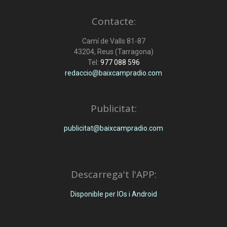
Contacte:
Camí de Valls 81-87
43204, Reus (Tarragona)
Tel:
977 088 596
redaccio@baixcampradio.com
Publicitat:
publicitat@baixcampradio.com
Descarrega't l'APP:
Disponible per IOs i Android