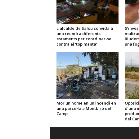
L’alcalde de Salou convida a
S’inves
una reunió a diferents
maltra
estaments per coordinar-se
Riudom
contra el ‘top manta’
una fo
Mor un home en un incendi en
Oposici
una parcel·la a Montbrió del
d’una i
Camp
produir 
del Ca