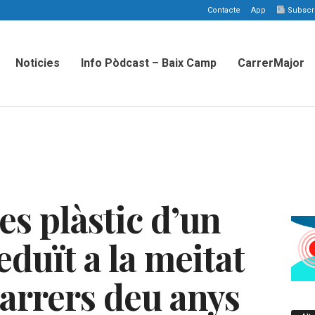
Contacte
App
Subscriu
Noticies
Info Pòdcast – Baix Camp
CarrerMajor
es plàstic d’un
eduït a la meitat
darrers deu anys