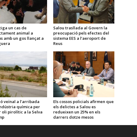
tiga un cas de
Salou trasllada al Govern la
ctament animal a
preocupació pels efectes del
s amb un gos llançat a
sistema EES a l’aeroport de
guera
Reus
ó veïnal a l’arribada
Els cossos policials afirmen que
ndústria química per
els delictes a Salou es
oli pirolític a la Selva
redueixen un 25% en els
mp
darrers dotze mesos