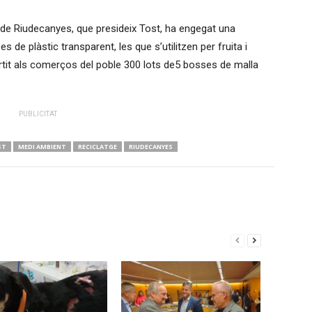
t de Riudecanyes, que presideix Tost, ha engegat una
e plàstic transparent, les que s’utilitzen per fruita i
rtit als comerços del poble 300 lots de5 bosses de malla
PUBLICITAT
ST
MEDI AMBIENT
RECICLATGE
RIUDECANYES