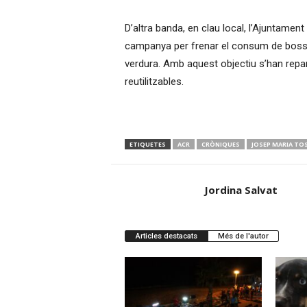
D’altra banda, en clau local, l’Ajuntamen
campanya per frenar el consum de bosses d
verdura. Amb aquest objectiu s’han repa
reutilitzables.
ETIQUETES
ACR
CRÒNIQUES
JOSEP MARIA TO
Jordina Salvat
Articles destacats
Més de l'autor