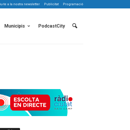
-te a la nostra newsletter
Publicitat
Programació
Municipis
PodcastCity