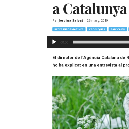
a Catalunya
–
R
à
Per
Jordina Salvat
-
26 març, 2019
d
i
PECES INFORMATIVES
CRONIQUES
BAIX CAMP
o
Reproductor
O
00:00
d'àudio
n
l
El director de l’Agència Catalana de 
i
ho ha explicat en una entrevista al p
n
e