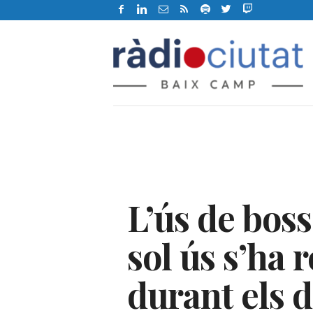
B
X
C
R
à
d
i
o
C
i
u
t
L’ús de boss
a
t
d
sol ús s’ha r
e
R
durant els 
e
u
s