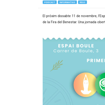
PODCAST
INFORMATIUS
REUS
–
R
à
El próxim dissabte 11 de novembre, l’Espa
d
de la Fira del Benestar. Una jornada obert
i
o
O
n
l
i
n
e