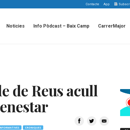
Contacte
App
Subscriu
Noticies
Info Pòdcast – Baix Camp
CarrerMajor
le de Reus acull
Benestar
INFORMATIVES
CRONIQUES