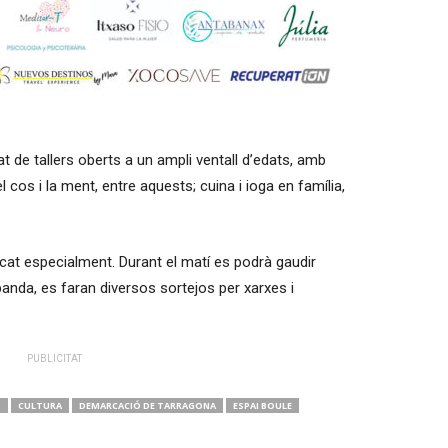
at de tallers oberts a un ampli ventall d’edats, amb
l cos i la ment, entre aquests; cuina i ioga en família,
.
icat especialment. Durant el matí es podrà gaudir
banda, es faran diversos sortejos per xarxes i
PUBLICITAT
S
CULTURA
DEMARCACIÓ DE TARRAGONA
ESPAI BOULE