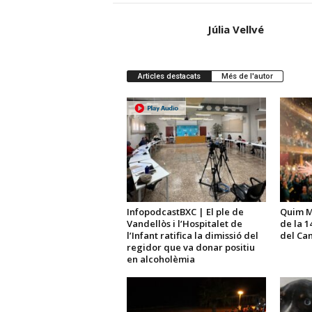
Júlia Vellvé
Articles destacats
Més de l'autor
InfopodcastBXC | El ple de
Quim Ma
Vandellòs i l’Hospitalet de
de la 1
l’Infant ratifica la dimissió del
del Ca
regidor que va donar positiu
en alcoholèmia