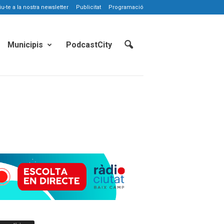
-te a la nostra newsletter
Publicitat
Programació
Municipis
PodcastCity