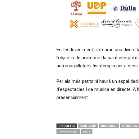
En l’esdeveniment s’oferiran una diversit
l’objectiu de promoure la salut integral de
automaquillatge i fisioteràpia per a nens
Per als més petits hi haurà un espai ded
d’espectacles i de música en directe. A 
presencialment.
ETIQUETES
BAIX CAMP
BXC RÀDIO
CRÒNIQUE
INFORMACIÓ
REUS