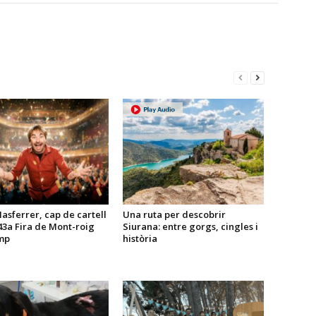
sferrer, cap de cartell
Una ruta per descobrir
43a Fira de Mont-roig
Siurana: entre gorgs, cingles i
mp
història