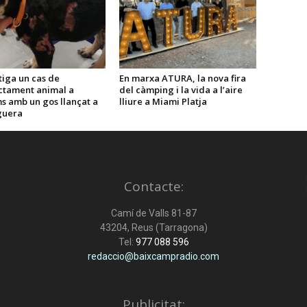
tiga un cas de
En marxa ATURA, la nova fira
ctament animal a
del càmping i la vida a l’aire
s amb un gos llançat a
lliure a Miami Platja
guera
Contacte:
Camí de Valls 81-87
43204, Reus (Tarragona)
Tel:
977 088 596
redaccio@baixcampradio.com
Publicitat: