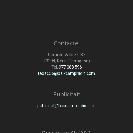
Contacte:
Camí de Valls 81-87
43204, Reus (Tarragona)
Tel:
977 088 596
redaccio@baixcampradio.com
Publicitat:
publicitat@baixcampradio.com
Descarrega't l'APP: