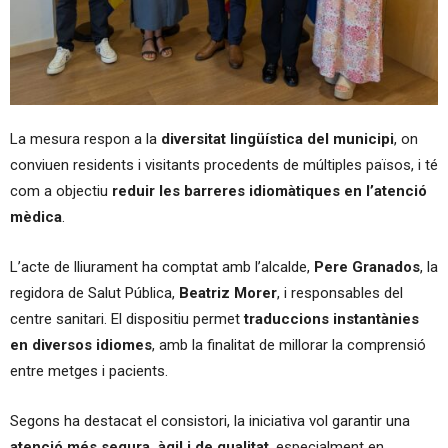
La mesura respon a la
diversitat lingüística del municipi
, on
conviuen residents i visitants procedents de múltiples països, i té
com a objectiu
reduir les barreres idiomàtiques en l’atenció
mèdica
.
L’acte de lliurament ha comptat amb l’alcalde,
Pere Granados
, la
regidora de Salut Pública,
Beatriz Morer
, i responsables del
centre sanitari. El dispositiu permet
traduccions instantànies
en diversos idiomes
, amb la finalitat de millorar la comprensió
entre metges i pacients.
Segons ha destacat el consistori, la iniciativa vol garantir una
atenció més segura, àgil i de qualitat
, especialment en