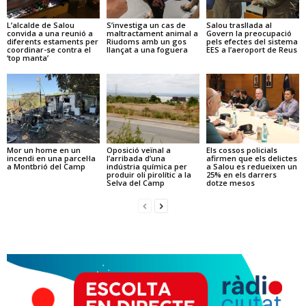
L’alcalde de Salou
S’investiga un cas de
Salou trasllada al
convida a una reunió a
maltractament animal a
Govern la preocupació
diferents estaments per
Riudoms amb un gos
pels efectes del sistema
coordinar-se contra el
llançat a una foguera
EES a l’aeroport de Reus
‘top manta’
Mor un home en un
Oposició veïnal a
Els cossos policials
incendi en una parcel·la
l’arribada d’una
afirmen que els delictes
a Montbrió del Camp
indústria química per
a Salou es redueixen un
produir oli pirolític a la
25% en els darrers
Selva del Camp
dotze mesos