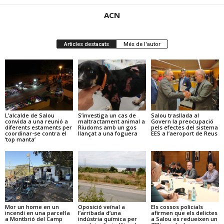
ACN
Articles destacats
Més de l'autor
L’alcalde de Salou
S’investiga un cas de
Salou trasllada al
convida a una reunió a
maltractament animal a
Govern la preocupació
diferents estaments per
Riudoms amb un gos
pels efectes del sistema
coordinar-se contra el
llançat a una foguera
EES a l’aeroport de Reus
‘top manta’
Mor un home en un
Oposició veïnal a
Els cossos policials
incendi en una parcel·la
l’arribada d’una
afirmen que els delictes
a Montbrió del Camp
indústria química per
a Salou es redueixen un