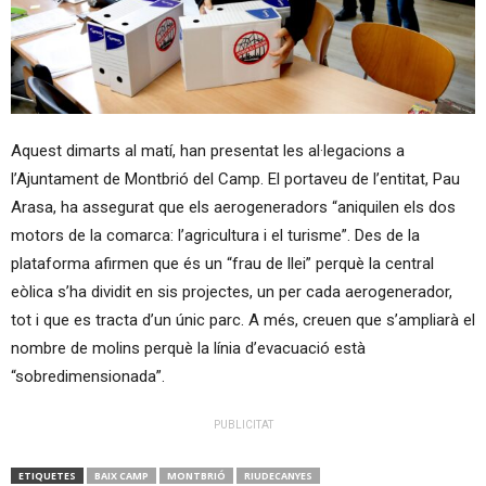
Aquest dimarts al matí, han presentat les al·legacions a
l’Ajuntament de Montbrió del Camp. El portaveu de l’entitat, Pau
Arasa, ha assegurat que els aerogeneradors “aniquilen els dos
motors de la comarca: l’agricultura i el turisme”. Des de la
plataforma afirmen que és un “frau de llei” perquè la central
eòlica s’ha dividit en sis projectes, un per cada aerogenerador,
tot i que es tracta d’un únic parc. A més, creuen que s’ampliarà el
nombre de molins perquè la línia d’evacuació està
“sobredimensionada”.
PUBLICITAT
ETIQUETES
BAIX CAMP
MONTBRIÓ
RIUDECANYES