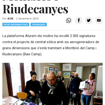
Riudecanyes
Per
ACN
-
2 desembre, 2025
PECES INFORMATIVES
CRONIQUES
La plataforma Aturem els molins ha recollit 2.500 signatures
contra el projecte de central eòlica amb sis aerogeneradors de
grans dimensions que s’està tramitant a Montbrió del Camp i
Riudecanyes (Baix Camp).