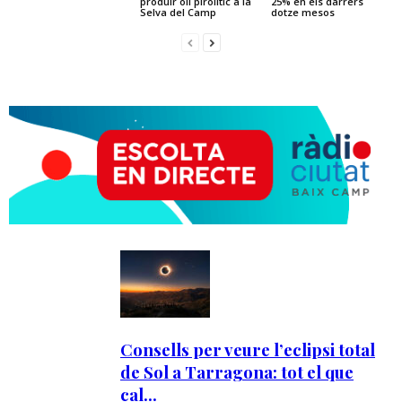
produir oli pirolític a la
25% en els darrers
Selva del Camp
dotze mesos