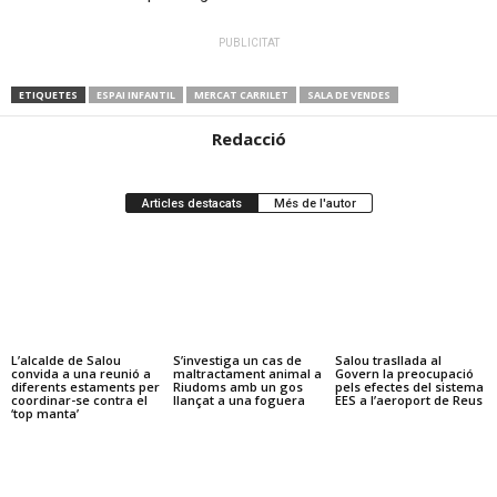
PUBLICITAT
ETIQUETES
ESPAI INFANTIL
MERCAT CARRILET
SALA DE VENDES
Redacció
Articles destacats
Més de l'autor
L’alcalde de Salou
S’investiga un cas de
Salou trasllada al
convida a una reunió a
maltractament animal a
Govern la preocupació
diferents estaments per
Riudoms amb un gos
pels efectes del sistema
coordinar-se contra el
llançat a una foguera
EES a l’aeroport de Reus
‘top manta’