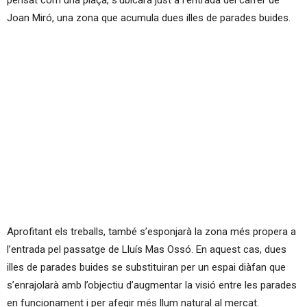
pensat com una plaça, s’ubicarà just a l’entrada del carrer de
Joan Miró, una zona que acumula dues illes de parades buides.
Aprofitant els treballs, també s’esponjarà la zona més propera a
l’entrada pel passatge de Lluís Mas Ossó. En aquest cas, dues
illes de parades buides se substituiran per un espai diàfan que
s’enrajolarà amb l’objectiu d’augmentar la visió entre les parades
en funcionament i per afegir més llum natural al mercat.