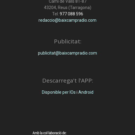
Camí de Valls 81-87
43204, Reus (Tarragona)
Tel:
977 088 596
redaccio@baixcampradio.com
Publicitat:
publicitat@baixcampradio.com
Descarrega't l'APP:
Disponible per IOs i Android