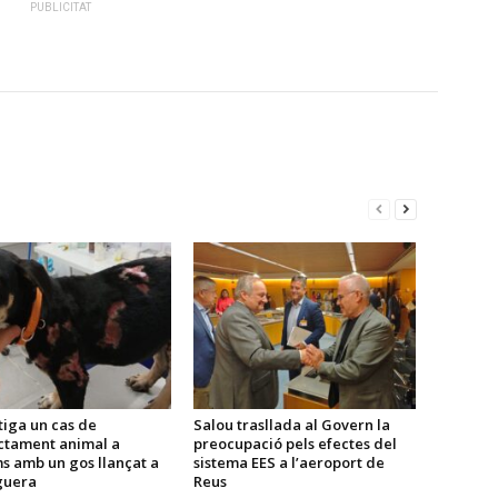
PUBLICITAT
tiga un cas de
Salou trasllada al Govern la
ctament animal a
preocupació pels efectes del
s amb un gos llançat a
sistema EES a l’aeroport de
guera
Reus