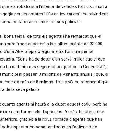
ue els robatoris a l’interior de vehicles han disminuït a
ogia per les estafes i l’ús de les xarxes”, ha reivindicat.
a bona col·laboració entre cossos policials.
a “bona feina” de tots els agents i ha remarcat que el
na xifra “molt superior” a la d’altres ciutats de 33.000
ció d’una ABP pròpia o alguna altra fórmula per tal
adra. “Se’ns ha de dotar d’un servei millor que el que
ou ha de tenir més seguretat per part de la Generalitat”,
l municipi hi passen 3 milions de visitants anuals i que, si
scendeix a més de 8 milions. Tot i això, ha reconegut que
ra de la seva petició.
t quants agents hi haurà a la ciutat aquest estiu, però ha
empre es reforcen els dispositius. A més, ha afegit que
anteriors, gràcies a la nova fornada d’agents que han
 el sotsinspector ha posat en focus en l’activació de