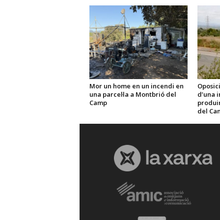
Mor un home en un incendi en
Oposici
una parcel·la a Montbrió del
d’una i
Camp
produir 
del Ca