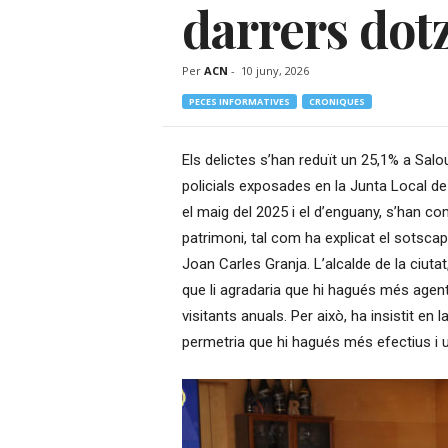
darrers dot
–
R
à
Per
ACN
-
10 juny, 2026
d
i
PECES INFORMATIVES
CRONIQUES
o
O
Els delictes s’han reduït un 25,1% a Sa
n
policials exposades en la Junta Local de
l
i
el maig del 2025 i el d’enguany, s’han com
n
patrimoni, tal com ha explicat el sotsc
e
Joan Carles Granja. L’alcalde de la ciuta
que li agradaria que hi hagués més agent
visitants anuals. Per això, ha insistit en
permetria que hi hagués més efectius i u