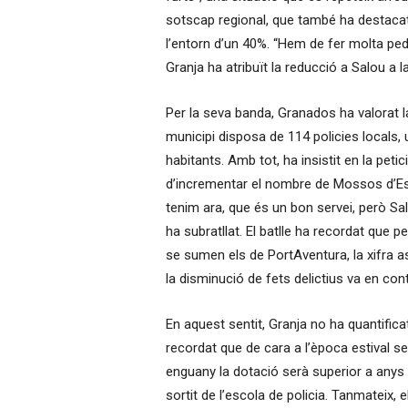
sotscap regional, que també ha destacat q
l’entorn d’un 40%. “Hem de fer molta pedag
Granja ha atribuït la reducció a Salou a l
Per la seva banda, Granados ha valorat l
municipi disposa de 114 policies locals, u
habitants. Amb tot, ha insistit en la peti
d’incrementar el nombre de Mossos d’Esqu
tenim ara, que és un bon servei, però Sal
ha subratllat. El batlle ha recordat que pe
se sumen els de PortAventura, la xifra a
la disminució de fets delictius va en cont
En aquest sentit, Granja no ha quantifica
recordat que de cara a l’època estival s
enguany la dotació serà superior a anys 
sortit de l’escola de policia. Tanmateix,