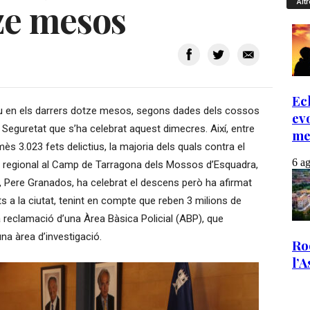
ze mesos
Altr
lou en els darrers dotze mesos, segons dades dels cossos
 Seguretat que s’ha celebrat aquest dimecres. Així, entre
ès 3.023 fets delictius, la majoria dels quals contra el
ap regional al Camp de Tarragona dels Mossos d’Esquadra,
t, Pere Granados, ha celebrat el descens però ha afirmat
s a la ciutat, tenint en compte que reben 3 milions de
 la reclamació d’una Àrea Bàsica Policial (ABP), que
na àrea d’investigació.