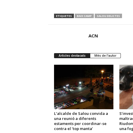
ETIQUETES
BAIX CAMP
SALOU DELICTES
ACN
Articles destacats
Més de l'autor
L’alcalde de Salou convida a
S’inves
una reunió a diferents
maltra
estaments per coordinar-se
Riudom
contra el ‘top manta’
una fo