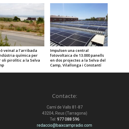
ó veïnal a l’arribada
Impulsen una central
ndústria química per
fotovoltaica de 13.000 panells
oli pirolític a la Selva
en dos projectes a la Selva del
mp
Camp, Vilallonga i Constantí
Contacte:
Camí de Valls 81-87
43204, Reus (Tarragona)
Tel:
977 088 596
redaccio@baixcampradio.com