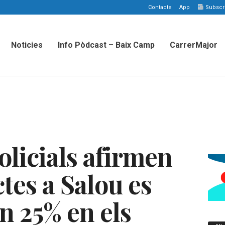
Contacte
App
Subscriu
Noticies
Info Pòdcast – Baix Camp
CarrerMajor
olicials afirmen
ctes a Salou es
n 25% en els