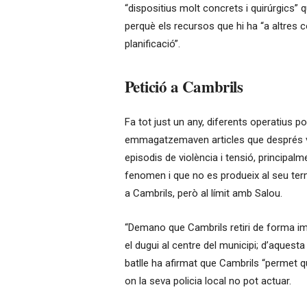
“dispositius molt concrets i quirúrgics” 
perquè els recursos que hi ha “a altres 
planificació”.
Petició a Cambrils
Fa tot just un any, diferents operatius p
emmagatzemaven articles que després ven
episodis de violència i tensió, principal
fenomen i que no es produeix al seu ter
a Cambrils, però al límit amb Salou.
“Demano que Cambrils retiri de forma im
el dugui al centre del municipi; d’aquest
batlle ha afirmat que Cambrils “permet q
on la seva policia local no pot actuar.