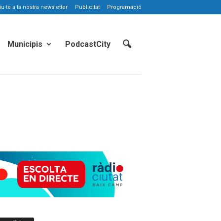
-te a la nostra newsletter
Publicitat
Programació
Municipis
PodcastCity