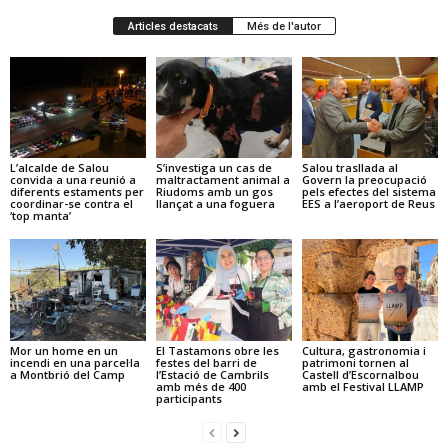
Articles destacats
Més de l'autor
L’alcalde de Salou
S’investiga un cas de
Salou trasllada al
convida a una reunió a
maltractament animal a
Govern la preocupació
diferents estaments per
Riudoms amb un gos
pels efectes del sistema
coordinar-se contra el
llançat a una foguera
EES a l’aeroport de Reus
‘top manta’
Mor un home en un
El Tastamons obre les
Cultura, gastronomia i
incendi en una parcel·la
festes del barri de
patrimoni tornen al
a Montbrió del Camp
l’Estació de Cambrils
Castell d’Escornalbou
amb més de 400
amb el Festival LLAMP
participants