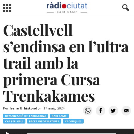
Castellvell
s’endinsa en l’ultra
trail amb la
primera Cursa
Trenkakames
Per
Irene Urbistondo
-
17 maig, 2024
DEMARCACIÓ DE TARRAGONA
BAIX CAMP
CASTELLVELL
PECES INFORMATIVES
CRONIQUES
Reproductor