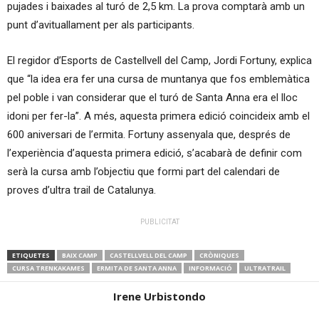
pujades i baixades al turó de 2,5 km. La prova comptarà amb un
punt d’avituallament per als participants.
El regidor d’Esports de Castellvell del Camp, Jordi Fortuny, explica
que “la idea era fer una cursa de muntanya que fos emblemàtica
pel poble i van considerar que el turó de Santa Anna era el lloc
idoni per fer-la”. A més, aquesta primera edició coincideix amb el
600 aniversari de l’ermita. Fortuny assenyala que, després de
l’experiència d’aquesta primera edició, s’acabarà de definir com
serà la cursa amb l’objectiu que formi part del calendari de
proves d’ultra trail de Catalunya.
PUBLICITAT
ETIQUETES
BAIX CAMP
CASTELLVELL DEL CAMP
CRÒNIQUES
CURSA TRENKAKAMES
ERMITA DE SANTA ANNA
INFORMACIÓ
ULTRATRAIL
Irene Urbistondo