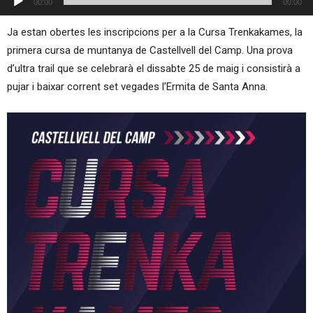
00:00
00:00
d'àudio
Ja estan obertes les inscripcions per a la Cursa Trenkakames, la
primera cursa de muntanya de Castellvell del Camp. Una prova
d’ultra trail que se celebrarà el dissabte 25 de maig i consistirà a
pujar i baixar corrent set vegades l’Ermita de Santa Anna.