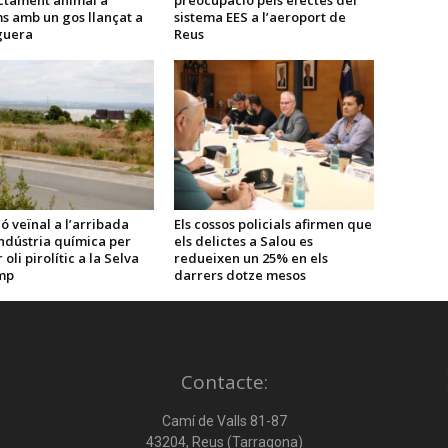
ctament animal a
preocupació pels efectes del
s amb un gos llançat a
sistema EES a l’aeroport de
guera
Reus
ó veïnal a l’arribada
Els cossos policials afirmen que
ndústria química per
els delictes a Salou es
oli pirolític a la Selva
redueixen un 25% en els
mp
darrers dotze mesos
Contacte:
Camí de Valls 81-87
43204, Reus (Tarragona)