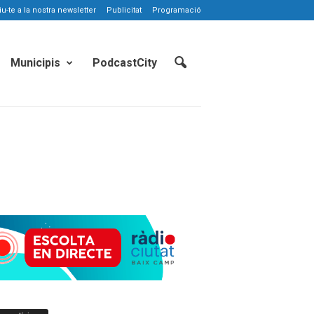
-te a la nostra newsletter
Publicitat
Programació
Municipis
PodcastCity