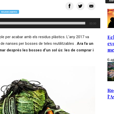
Altr
RIUDECANYES
00:00
ple per acabar amb els residus plàstics. L’any 2017 va
de nanses per bosses de teles reutilitzables .
Ara fa un
inar després les bosses d’un sol ús: les de comprar i