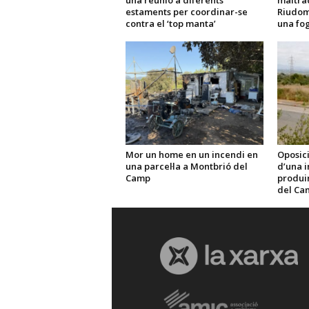
una reunió a diferents
maltra
estaments per coordinar-se
Riudom
contra el ‘top manta’
una fo
Mor un home en un incendi en
Oposici
una parcel·la a Montbrió del
d’una i
Camp
produir 
del Ca