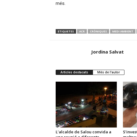
més.
ETIQUETES
ACR
CRÒNIQUES
MEDI AMBIENT
Jordina Salvat
Articles destacats
Més de l'autor
L’alcalde de Salou convida a
S’inves