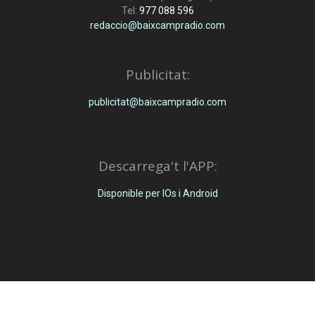
Tel:
977 088 596
redaccio@baixcampradio.com
Publicitat:
publicitat@baixcampradio.com
Descarrega't l'APP:
Disponible per IOs i Android