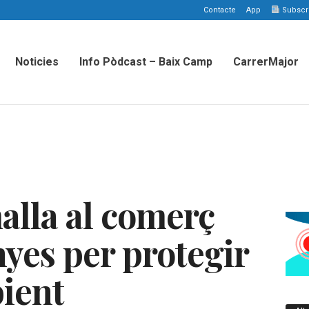
Contacte
App
Subscriu
Noticies
Info Pòdcast – Baix Camp
CarrerMajor
alla al comerç
yes per protegir
ient