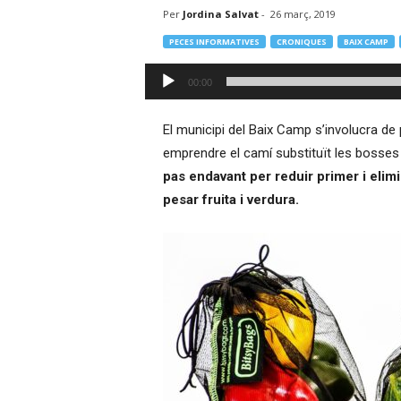
Per
Jordina Salvat
-
26 març, 2019
–
R
PECES INFORMATIVES
CRONIQUES
BAIX CAMP
à
d
Reproductor
00:00
i
d'àudio
o
O
El municipi del Baix Camp s’involucra de 
n
emprendre el camí substituït les bosses 
l
pas endavant per reduir primer i elim
i
pesar fruita i verdura.
n
e