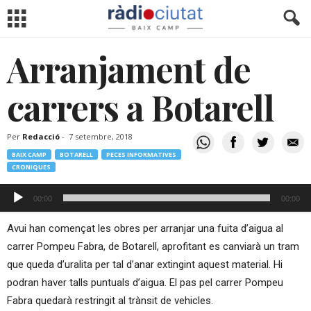
Arranjament de
carrers a Botarell
Per
Redacció
-
7 setembre, 2018
BAIX CAMP
BOTARELL
PECES INFORMATIVES
CRONIQUES
Reproductor
00:00
00:00
d'àudio
Avui han començat les obres per arranjar una fuita d’aigua al
carrer Pompeu Fabra, de Botarell, aprofitant es canviarà un tram
que queda d’uralita per tal d’anar extingint aquest material. Hi
podran haver talls puntuals d’aigua. El pas pel carrer Pompeu
Fabra quedarà restringit al trànsit de vehicles.