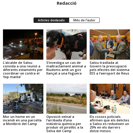
Redacció
Articles destacats
Més de l'autor
L’alcalde de Salou
S’investiga un cas de
Salou trasllada al
convida a una reunió a
maltractament animal a
Govern la preocupació
diferents estaments per
Riudoms amb un gos
pels efectes del sistema
coordinar-se contra el
llançat a una foguera
EES a l’aeroport de Reus
‘top manta’
Mor un home en un
Oposició veïnal a
Els cossos policials
incendi en una parcel·la
l’arribada d’una
afirmen que els delictes
a Montbrió del Camp
indústria química per
a Salou es redueixen un
produir oli pirolític a la
25% en els darrers
Selva del Camp
dotze mesos