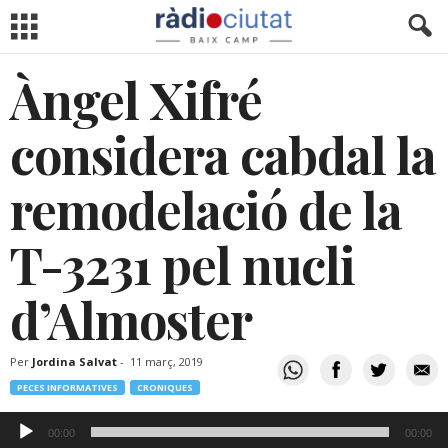
Àngel Xifré
considera cabdal la
remodelació de la
T-3231 pel nucli
d’Almoster
Per
Jordina Salvat
-
11 març, 2019
PECES INFORMATIVES
CRONIQUES
Reproductor
00:00
00:00
d'àudio