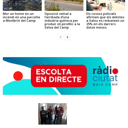
Mor un home en un
Oposició veïnal a
Els cossos policials
incendi en una parcel·la
l’arribada d’una
afirmen que els delictes
a Montbrió del Camp
indústria química per
a Salou es redueixen un
produir oli pirolític a la
25% en els darrers
Selva del Camp
dotze mesos