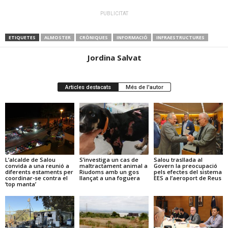
PUBLICITAT
ETIQUETES
ALMOSTER
CRÒNIQUES
INFORMACIÓ
INFRAESTRUCTURES
Jordina Salvat
Articles destacats
Més de l'autor
L’alcalde de Salou
S’investiga un cas de
Salou trasllada al
convida a una reunió a
maltractament animal a
Govern la preocupació
diferents estaments per
Riudoms amb un gos
pels efectes del sistema
coordinar-se contra el
llançat a una foguera
EES a l’aeroport de Reus
‘top manta’