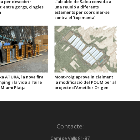
a per descobrir
L’alcalde de Salou convida a
: entre gorgs, cingles i
una reunió a diferents
a
estaments per coordinar-se
contra el ‘top manta’
a ATURA, la nova fira
Mont-roig aprova inicialment
ping i la vida a l’aire
la modificació del POUM per al
a Miami Platja
projecte d’Ametller Origen
Contacte:
Camí de Valls 81-87