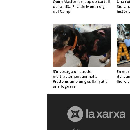
Quim Masferrer, cap de cartell
Una rut
de la 143a Fira de Mont-roig
Siurana
del Camp
històri
S’investiga un cas de
En marx
maltractament animal a
del càm
Riudoms amb un gos llançat a
lliure 
una foguera