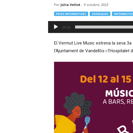
Per
Júlia Vellvé
-
9 octubre, 2023
–
R
PECES INFORMATIVES
CRONIQUES
INFORMATIU
à
d
Reproductor
00:00
i
d'àudio
o
O
El Vermut Live Music estrena la seva 3a e
n
l’Ajuntament de Vandellòs i l’Hospitalet de
l
i
n
e