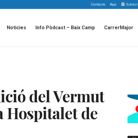
Contacte
App
Subscriu
Noticies
Info Pòdcast – Baix Camp
CarrerMajor
dició del Vermut
a Hospitalet de