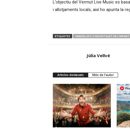
L’objectiu del Vermut Live Music es basa
i allotjaments locals, així ho apunta la r
ETIQUETES
VANDELLÒS I L'HOSPITALET DE L'INFANT
Júlia Vellvé
Articles destacats
Més de l'autor