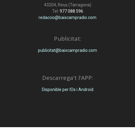
43204, Reus (Tarragona)
Tel:
977 088 596
redaccio@baixcampradio.com
Publicitat:
publicitat@baixcampradio.com
Descarrega't l'APP:
Disponible per IOs i Android