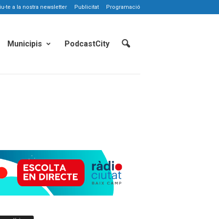
-te a la nostra newsletter
Publicitat
Programació
Municipis
PodcastCity