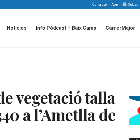
Contacte
App
Subscriu
Noticies
Info Pòdcast – Baix Camp
CarrerMajor
e vegetació talla
-340 a l’Ametlla de