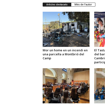
Articles destacats
Més de l'autor
Mor un home en un incendi en
El Tast
una parcel·la a Montbrió del
del bar
Camp
Cambri
partici