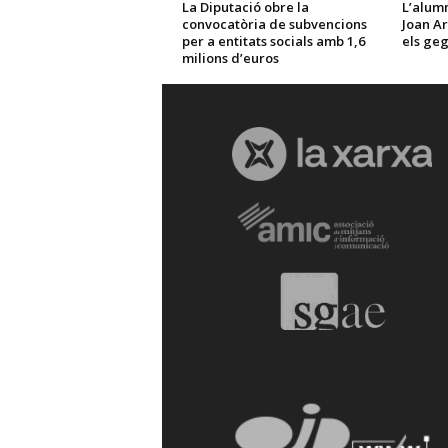
La Diputació obre la
L’alumn
convocatòria de subvencions
Joan Ar
per a entitats socials amb 1,6
els ge
milions d’euros