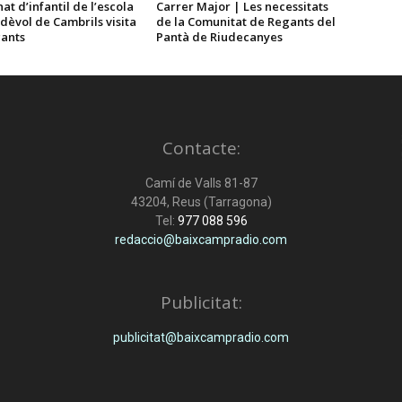
at d’infantil de l’escola
Carrer Major | Les necessitats
dèvol de Cambrils visita
de la Comunitat de Regants del
gants
Pantà de Riudecanyes
Contacte:
Camí de Valls 81-87
43204, Reus (Tarragona)
Tel:
977 088 596
redaccio@baixcampradio.com
Publicitat:
publicitat@baixcampradio.com