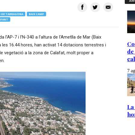
Altr
 DE TARRAGONA
BAIX CAMP
INFANT
a l’AP-7 i l’N-340 a l’altura de l’Ametlla de Mar (Baix
a les 16.44 hores, han activat 14 dotacions terrestres i
 de vegetació a la zona de Calafat, molt proper a
en.