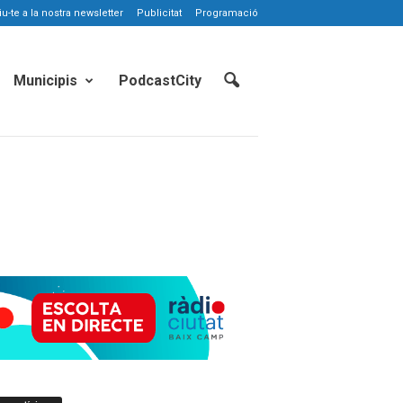
-te a la nostra newsletter
Publicitat
Programació
Municipis
PodcastCity