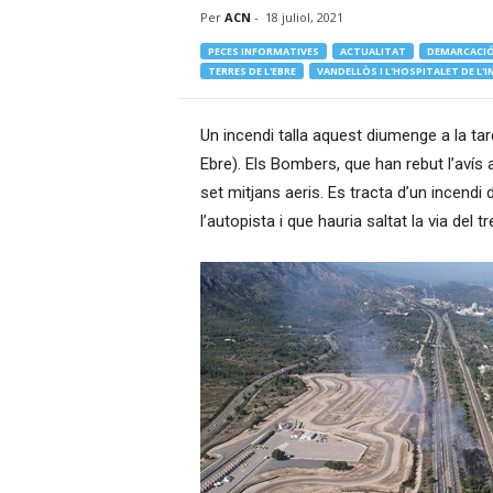
Per
ACN
-
18 juliol, 2021
–
R
PECES INFORMATIVES
ACTUALITAT
DEMARCACIÓ
à
TERRES DE L'EBRE
VANDELLÒS I L'HOSPITALET DE L'
d
i
Un incendi talla aquest diumenge a la tard
o
O
Ebre). Els Bombers, que han rebut l’avís 
n
set mitjans aeris. Es tracta d’un incendi
l
l’autopista i que hauria saltat la via del tr
i
n
e