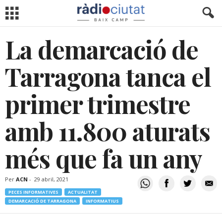
La demarcació de
Tarragona tanca el
primer trimestre
amb 11.800 aturats
més que fa un any
Per
ACN
-
29 abril, 2021
PECES INFORMATIVES
ACTUALITAT
DEMARCACIÓ DE TARRAGONA
INFORMATIUS