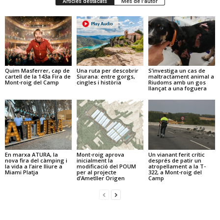
Articles destacats
Més de l'autor
Quim Masferrer, cap de
Una ruta per descobrir
S’investiga un cas de
cartell de la 143a Fira de
Siurana: entre gorgs,
maltractament animal a
Mont-roig del Camp
cingles i història
Riudoms amb un gos
llançat a una foguera
En marxa ATURA, la
Mont-roig aprova
Un vianant ferit crític
nova fira del càmping i
inicialment la
després de patir un
la vida a l’aire lliure a
modificació del POUM
atropellament a la T-
Miami Platja
per al projecte
322, a Mont-roig del
d’Ametller Origen
Camp