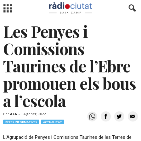
Les Penyes i
Comissions
Taurines de l’Ebre
promouen els bous
a l’escola
Per
ACN
-
14 gener, 2022
PECES INFORMATIVES
ACTUALITAT
L’Agrupació de Penyes i Comissions Taurines de les Terres de