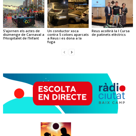
S’ajornen els actes de
Un conductor xoca
Reus acollirà la I Cursa
diumenge de Carnaval a
contra 5 cotxes aparcats
de patinets elèctrics
l’Hospitalet de l’Infant
a Reus i es dona a la
fuga