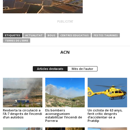
PUBLICITAT
ETIQUETES
ACTUALITAT
BOUS
CENTRES EDUCATIUS
FESTES TAURINES
TERRES DE L'EBRE
ACN
Articles destacats
Més de l'autor
Reoberta la circulació a
Els bombers
Un ciclista de 63 anys,
l’A-7 després de l’incendi
aconsegueixen
ferit crític després
d’un autobús
estabilitzar l’incendi de
d’accidentar-se a
Porrera
Pratdip