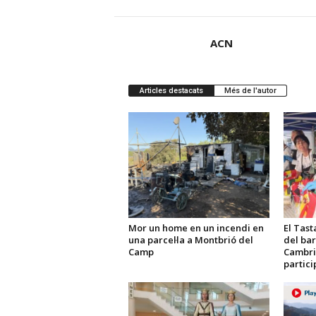
ACN
Articles destacats
Més de l'autor
Mor un home en un incendi en
El Tast
una parcel·la a Montbrió del
del bar
Camp
Cambri
partici