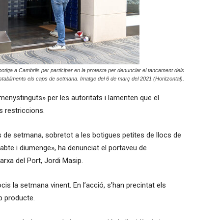
botiga a Cambrils per participar en la protesta per denunciar el tancament dels
stabliments els caps de setmana. Imatge del 6 de març del 2021 (Horitzontal).
enystinguts» per les autoritats i lamenten que el
s restriccions.
s de setmana, sobretot a les botigues petites de llocs de
abte i diumenge», ha denunciat el portaveu de
rxa del Port, Jordi Masip.
cis la setmana vinent. En l’acció, s’han precintat els
p producte.