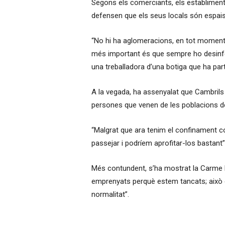
Segons els comerciants, els establiment
defensen que els seus locals són espais
“No hi ha aglomeracions, en tot moment 
més important és que sempre ho desinfect
una treballadora d’una botiga que ha part
A la vegada, ha assenyalat que Cambrils é
persones que venen de les poblacions de 
“Malgrat que ara tenim el confinament co
passejar i podríem aprofitar-los bastant
Més contundent, s’ha mostrat la Carme 
emprenyats perquè estem tancats; això és
normalitat”.