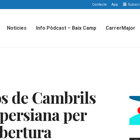
Contacte
App
Subscriu
Noticies
Info Pòdcast – Baix Camp
CarrerMajor
s de Cambrils
 persiana per
obertura