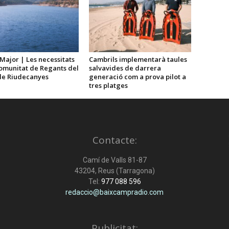
Major | Les necessitats
Cambrils implementarà taules
Comunitat de Regants del
salvavides de darrera
de Riudecanyes
generació com a prova pilot a
tres platges
Contacte:
Camí de Valls 81-87
43204, Reus (Tarragona)
Tel:
977 088 596
redaccio@baixcampradio.com
Publicitat: