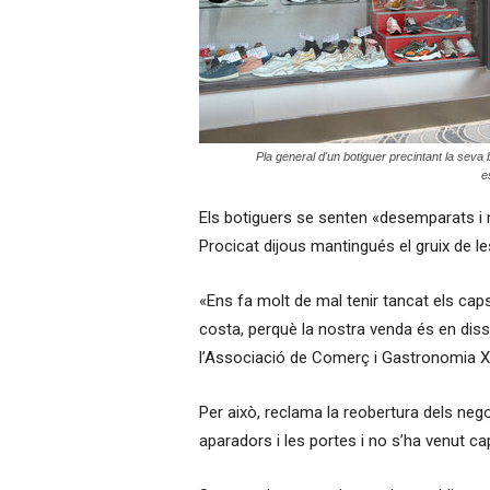
Pla general d'un botiguer precintant la seva 
e
Els botiguers se senten «desemparats i m
Procicat dijous mantingués el gruix de le
«Ens fa molt de mal tenir tancat els cap
costa, perquè la nostra venda és en diss
l’Associació de Comerç i Gastronomia Xa
Per això, reclama la reobertura dels nego
aparadors i les portes i no s’ha venut ca