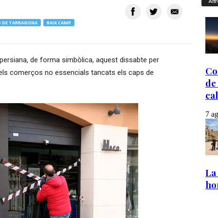
Altr
 DE TARRAGONA
BAIX CAMP
persiana, de forma simbòlica, aquest dissabte per
 els comerços no essencials tancats els caps de