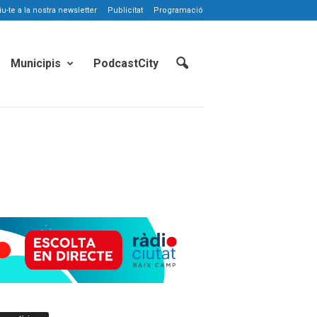
-te a la nostra newsletter
Publicitat
Programació
Municipis
PodcastCity