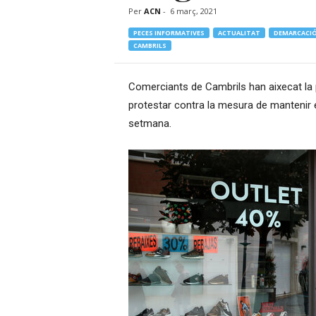
Per
ACN
-
6 març, 2021
–
R
PECES INFORMATIVES
ACTUALITAT
DEMARCACIÓ
à
CAMBRILS
d
i
Comerciants de Cambrils han aixecat la 
o
O
protestar contra la mesura de mantenir
n
setmana.
l
i
n
e