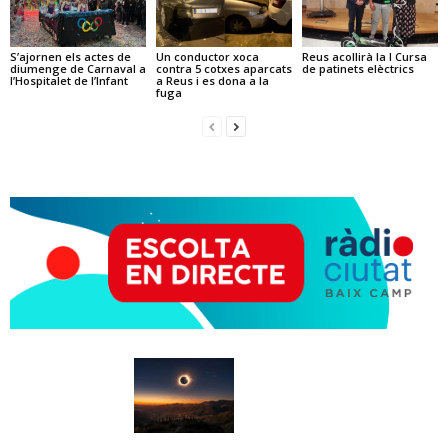
S’ajornen els actes de
Un conductor xoca
Reus acollirà la I Cursa
diumenge de Carnaval a
contra 5 cotxes aparcats
de patinets elèctrics
l’Hospitalet de l’Infant
a Reus i es dona a la
fuga