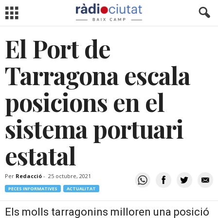
El Port de
Tarragona escala
posicions en el
sistema portuari
estatal
Per
Redacció
-
25 octubre, 2021
PECES INFORMATIVES
ACTUALITAT
Els molls tarragonins milloren una posició