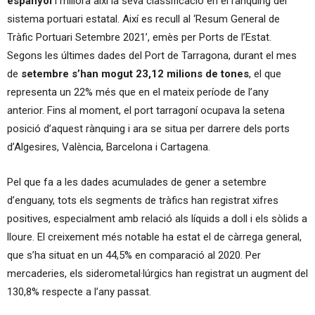
espanyol
i millora així la seva classificació en el rànquing del
sistema portuari estatal. Així es recull al ‘Resum General de
Tràfic Portuari Setembre 2021’, emès per Ports de l’Estat.
Segons les últimes dades del Port de Tarragona, durant el mes
de
setembre s’han mogut 23,12 milions de tones
, el que
representa un 22% més que en el mateix període de l’any
anterior. Fins al moment, el port tarragoní ocupava la setena
posició d’aquest rànquing i ara se situa per darrere dels ports
d’Algesires, València, Barcelona i Cartagena.
Pel que fa a les dades acumulades de gener a setembre
d’enguany, tots els segments de tràfics han registrat xifres
positives, especialment amb relació als líquids a doll i els sòlids a
lloure. El creixement més notable ha estat el de càrrega general,
que s’ha situat en un 44,5% en comparació al 2020. Per
mercaderies, els siderometal·lúrgics han registrat un augment del
130,8% respecte a l’any passat.