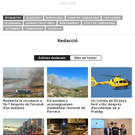
PUBLICITAT
ETIQUETES
ALGESIRES
BARCELONA
CAMP DE TARRAGONA
CARTAGENA
ECONOMIA
INFRAESTRUCTURES
MERCADERIES
PORT DE TARRAGONA
SETEMBRE
TARRAGONA
VALÈNCIA
Redacció
Articles destacats
Més de l'autor
Reoberta la circulació a
Els bombers
Un ciclista de 63 anys,
l’A-7 després de l’incendi
aconsegueixen
ferit crític després
d’un autobús
estabilitzar l’incendi de
d’accidentar-se a
Porrera
Pratdip