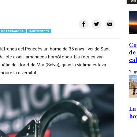
Altr
 DE TARRAGONA
BAIX PENEDÈS
lafranca del Penedès un home de 35 anys i veí de Sant
delicte d’odi i amenaces homòfobes. Els fets es van
quàtic de Lloret de Mar (Selva), quan la víctima estava
oure la diversitat.