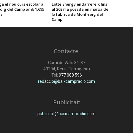
 el nou curs escolar a
Lotte Energy endarrereix fins
oig del Camp amb 1.695
al 2027 la posada en marxa de
s
la fàbrica de Mont-roig del
Camp
Contacte:
Camí de Valls 81-87
43204, Reus (Tarragona)
Tel:
977 088 596
redaccio@baixcampradio.com
Publicitat:
publicitat@baixcampradio.com