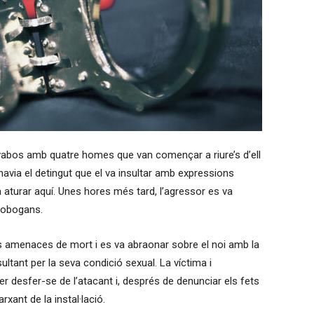
avabos amb quatre homes que van començar a riure’s d’ell
 havia el detingut que el va insultar amb expressions
 aturar aquí. Unes hores més tard, l’agressor es va
 tobogans.
s amenaces de mort i es va abraonar sobre el noi amb la
sultant per la seva condició sexual. La víctima i
r desfer-se de l’atacant i, després de denunciar els fets
xant de la instal·lació.