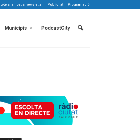
-te a la nostra newsletter
Publicitat
Programació
Municipis
PodcastCity