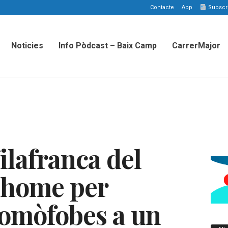
Contacte
App
Subscriu
Noticies
Info Pòdcast – Baix Camp
CarrerMajor
ilafranca del
 home per
omòfobes a un