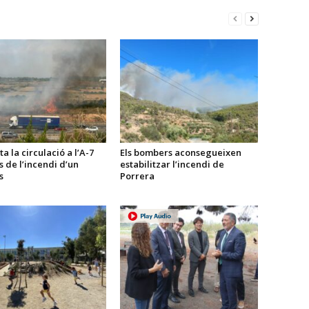
a la circulació a l’A-7
Els bombers aconsegueixen
 de l’incendi d’un
estabilitzar l’incendi de
s
Porrera