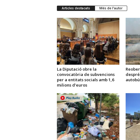
Articles destacats
Més de l'autor
La Diputació obre la
Reobert
convocatòria de subvencions
després
per a entitats socials amb 1,6
autobú
milions d’euros