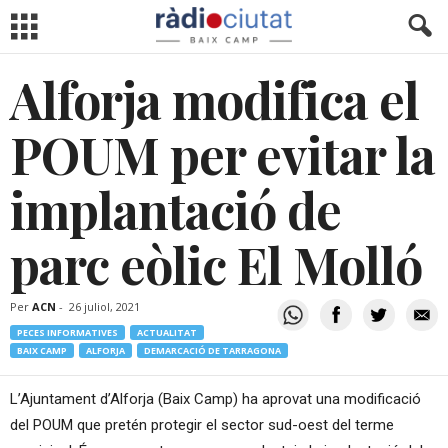
Alforja modifica el
POUM per evitar la
implantació de
parc eòlic El Molló
Per
ACN
-
26 juliol, 2021
PECES INFORMATIVES
ACTUALITAT
BAIX CAMP
ALFORJA
DEMARCACIÓ DE TARRAGONA
L’Ajuntament d’Alforja (Baix Camp) ha aprovat una modificació
del POUM que pretén protegir el sector sud-oest del terme