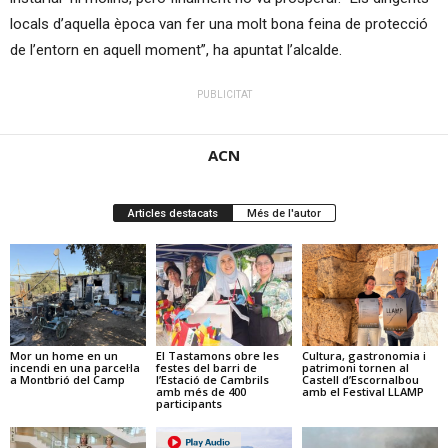
locals d’aquella època van fer una molt bona feina de protecció
de l’entorn en aquell moment”, ha apuntat l’alcalde.
PUBLICITAT
ACN
Articles destacats
Més de l'autor
Mor un home en un
El Tastamons obre les
Cultura, gastronomia i
incendi en una parcel·la
festes del barri de
patrimoni tornen al
a Montbrió del Camp
l’Estació de Cambrils
Castell d’Escornalbou
amb més de 400
amb el Festival LLAMP
participants