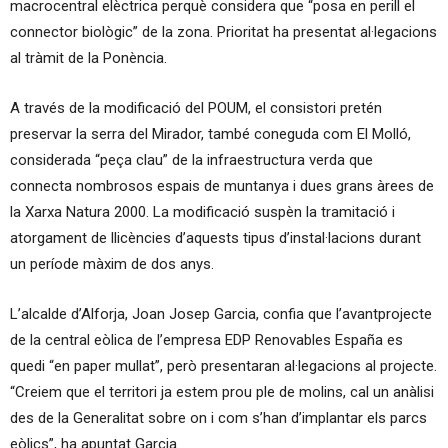
macrocentral elèctrica perquè considera que “posa en perill el
connector biològic” de la zona. Prioritat ha presentat al·legacions
al tràmit de la Ponència.
A través de la modificació del POUM, el consistori pretén
preservar la serra del Mirador, també coneguda com El Molló,
considerada “peça clau” de la infraestructura verda que
connecta nombrosos espais de muntanya i dues grans àrees de
la Xarxa Natura 2000. La modificació suspèn la tramitació i
atorgament de llicències d’aquests tipus d’instal·lacions durant
un període màxim de dos anys.
L’alcalde d’Alforja, Joan Josep Garcia, confia que l’avantprojecte
de la central eòlica de l’empresa EDP Renovables España es
quedi “en paper mullat”, però presentaran al·legacions al projecte.
“Creiem que el territori ja estem prou ple de molins, cal un anàlisi
des de la Generalitat sobre on i com s’han d’implantar els parcs
eòlics”, ha apuntat Garcia.