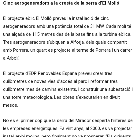
Cinc aerogeneradors a la cresta de la serra d’El Molló
El projecte eòlic El Molló preveu la instal·lació de cinc
aerogeneradors amb una potència total de 31 MW. Cada molí té
una alçada de 115 metres des de la base fins a la turbina eòlica.
Tres aerogeneradors s’ubiquen a Alforja, dels quals compartit
amb Porrera, un quart es projecte al terme de Porrera i un darrer
a Arbolí.
El projecte d’EDP Renovables España preveu crear tres
quilòmetres de noves vies d’accés al parc i reformar tres
quilòmetre mes de camins existents, i construir una subestació i
una torre meteorològica. Les obres s’executarien en divuit
mesos.
No és el primer cop que la serra del Mirador desperta l’interès de
les empreses energètiques. Fa vint anys, al 2000, es va projectar
instal·lar-hi molins, però finalment no va prosperar. “Els dirigents