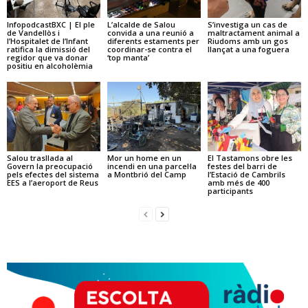
InfopodcastBXC | El ple
L’alcalde de Salou
S’investiga un cas de
de Vandellòs i
convida a una reunió a
maltractament animal a
l’Hospitalet de l’Infant
diferents estaments per
Riudoms amb un gos
ratifica la dimissió del
coordinar-se contra el
llançat a una foguera
regidor que va donar
‘top manta’
positiu en alcoholèmia
Salou trasllada al
Mor un home en un
El Tastamons obre les
Govern la preocupació
incendi en una parcel·la
festes del barri de
pels efectes del sistema
a Montbrió del Camp
l’Estació de Cambrils
EES a l’aeroport de Reus
amb més de 400
participants