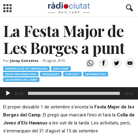
La Festa Major de
Les Borges a punt
Per
Jonay González
-
29 agost, 2019
DEMARCACIÓ DE TARRAGONA
BAIX CAMP
PECES INFORMATIVES
CRONIQUES
PODCAST
INFORMATIUS
LES BORGES DEL CAMP
Reproductor
00:00
00:00
d'àudio
El proper dissabte 1 de setembre s’enceta la
Festa Major de les
Borges del Camp
. El pregó que marcarà l’inici el farà la
Colla de
Joves d’Els Havanus
a les vuit de la tarda. Les activitats, però,
s’emmarquen del 31 d’agost al 15 de setembre.