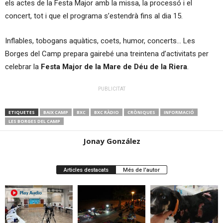
els actes de la Festa Major amb la missa, la processó i el
concert, tot i que el programa s’estendrà fins al dia 15.
Inflables, tobogans aquàtics, coets, humor, concerts… Les
Borges del Camp prepara gairebé una treintena d’activitats per
celebrar la
Festa Major de la Mare de Déu de la Riera
.
PUBLICITAT
ETIQUETES
BAIX CAMP
BXC
BXC RÀDIO
CRÒNIQUES
INFORMACIÓ
LES BORGES DEL CAMP
Jonay González
Articles destacats
Més de l'autor