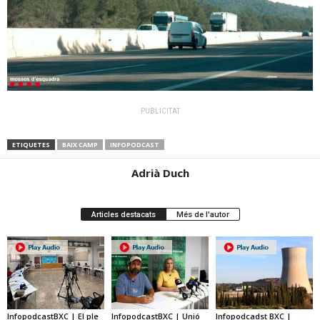
PUBLICITAT
ETIQUETES
BAIX CAMP
INFOPODCAST
Adrià Duch
Articles destacats
Més de l'autor
InfopodcastBXC | El ple
InfopodcastBXC | Unió
Infopodcadst BXC |