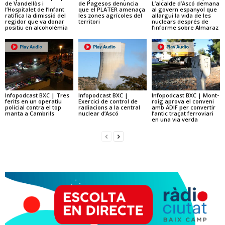
de Vandellòs i
de Pagesos denuncia
L’alcalde d’Ascó demana
l’Hospitalet de l’Infant
que el PLATER amenaça
al govern espanyol que
ratifica la dimissió del
les zones agrícoles del
allargui la vida de les
regidor que va donar
territori
nuclears després de
positiu en alcoholèmia
l’informe sobre Almaraz
Infopodcast BXC | Tres
Infopodcast BXC |
Infopodcast BXC | Mont-
ferits en un operatiu
Exercici de control de
roig aprova el conveni
policial contra el top
radiacions a la central
amb ADIF per convertir
manta a Cambrils
nuclear d’Ascó
l’antic traçat ferroviari
en una via verda