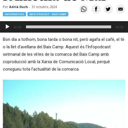
Per
Adrià Duch
-
31 octubre, 2024
INFORMATIUS
INFO PÒDCAST - BAIX CAMP
Reproductor
00:00
00:00
d'àudio
Bon dia a tothom, bona tarda o bona nit, però agafa el cafè, el tè
o la llet d’avellana del Baix Camp. Aquest és l’Infopodcast
setmanal de les vil·les de la comarca del Baix Camp amb
coproducció amb la Xarxa de Comunicació Local, perquè
conegueu tota l’actualitat de la comarca.