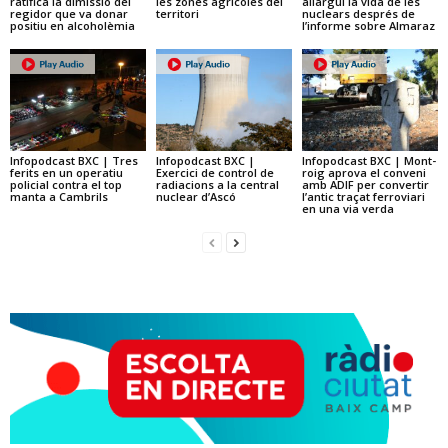
ratifica la dimissió del
les zones agrícoles del
allargui la vida de les
regidor que va donar
territori
nuclears després de
positiu en alcoholèmia
l’informe sobre Almaraz
Infopodcast BXC | Tres
Infopodcast BXC |
Infopodcast BXC | Mont-
ferits en un operatiu
Exercici de control de
roig aprova el conveni
policial contra el top
radiacions a la central
amb ADIF per convertir
manta a Cambrils
nuclear d’Ascó
l’antic traçat ferroviari
en una via verda