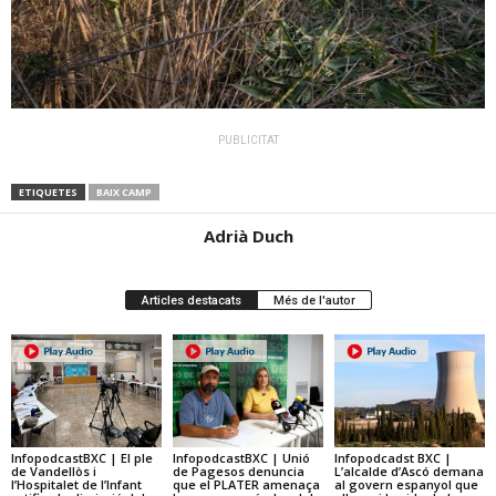
PUBLICITAT
ETIQUETES
BAIX CAMP
Adrià Duch
Articles destacats
Més de l'autor
InfopodcastBXC | El ple
InfopodcastBXC | Unió
Infopodcadst BXC |
de Vandellòs i
de Pagesos denuncia
L’alcalde d’Ascó demana
l’Hospitalet de l’Infant
que el PLATER amenaça
al govern espanyol que