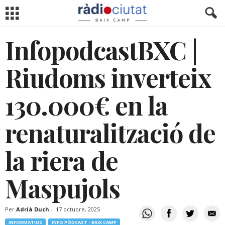
InfopodcastBXC |
Riudoms inverteix
130.000€ en la
renaturalització de
la riera de
Maspujols
Per
Adrià Duch
-
17 octubre, 2025
INFORMATIUS
INFO PÒDCAST - BAIX CAMP