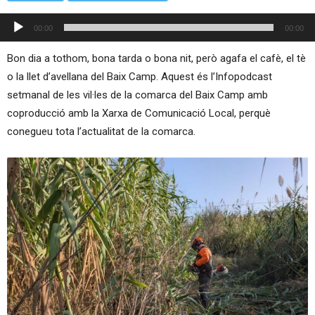
Reproductor
00:00
00:00
d'àudio
Bon dia a tothom, bona tarda o bona nit, però agafa el cafè, el tè
o la llet d’avellana del Baix Camp. Aquest és l’Infopodcast
setmanal de les vil·les de la comarca del Baix Camp amb
coproducció amb la Xarxa de Comunicació Local, perquè
conegueu tota l’actualitat de la comarca.