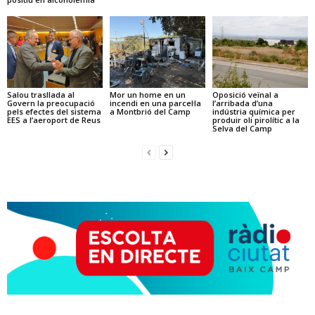
Salou trasllada al
Mor un home en un
Oposició veïnal a
Govern la preocupació
incendi en una parcel·la
l’arribada d’una
pels efectes del sistema
a Montbrió del Camp
indústria química per
EES a l’aeroport de Reus
produir oli pirolític a la
Selva del Camp