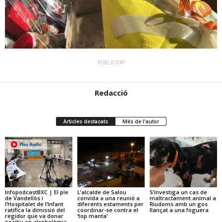
PUBLICITAT
Redacció
Articles destacats
Més de l'autor
InfopodcastBXC | El ple
L’alcalde de Salou
S’investiga un cas de
de Vandellòs i
convida a una reunió a
maltractament animal a
l’Hospitalet de l’Infant
diferents estaments per
Riudoms amb un gos
ratifica la dimissió del
coordinar-se contra el
llançat a una foguera
regidor que va donar
‘top manta’
positiu en alcoholèmia