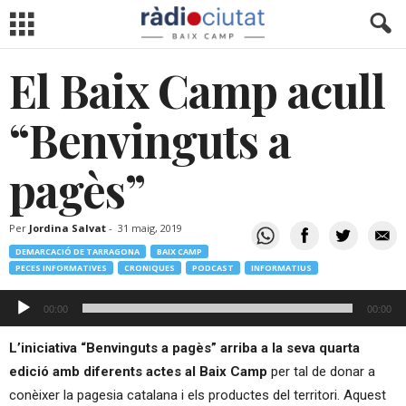
El Baix Camp acull
“Benvinguts a
pagès”
Per
Jordina Salvat
-
31 maig, 2019
DEMARCACIÓ DE TARRAGONA
BAIX CAMP
PECES INFORMATIVES
CRONIQUES
PODCAST
INFORMATIUS
Reproductor
00:00
00:00
d'àudio
L’iniciativa “Benvinguts a pagès” arriba a la seva quarta
edició amb diferents actes al Baix Camp
per tal de donar a
c
onèixer la pagesia catalana i els productes del territori. Aquest