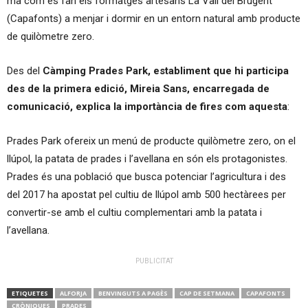
mà com es fan els formatges artesans La Vall del Brugent
(Capafonts) a menjar i dormir en un entorn natural amb producte
de quilòmetre zero.
Des del
Càmping Prades Park, establiment que hi participa
des de la primera edició, Mireia Sans, encarregada de
comunicació, explica la importància de fires com aquesta
:
Prades Park ofereix un menú de producte quilòmetre zero, on el
llúpol, la patata de prades i l’avellana en són els protagonistes.
Prades és una població que busca potenciar l’agricultura i des
del 2017 ha apostat pel cultiu de llúpol amb 500 hectàrees per
convertir-se amb el cultiu complementari amb la patata i
l’avellana.
PUBLICITAT
ETIQUETES
ALFORJA
BENVINGUTS A PAGÈS
CAP DE SETMANA
CAPAFONTS
CRÒNIQUES
PRADES