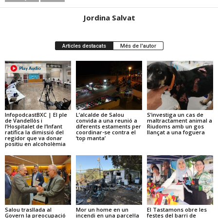
Jordina Salvat
Articles destacats
Més de l'autor
InfopodcastBXC | El ple
L’alcalde de Salou
S’investiga un cas de
de Vandellòs i
convida a una reunió a
maltractament animal a
l’Hospitalet de l’Infant
diferents estaments per
Riudoms amb un gos
ratifica la dimissió del
coordinar-se contra el
llançat a una foguera
regidor que va donar
‘top manta’
positiu en alcoholèmia
Salou trasllada al
Mor un home en un
El Tastamons obre les
Govern la preocupació
incendi en una parcel·la
festes del barri de