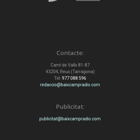
Contacte:
Camí de Valls 81-87
43204, Reus (Tarragona)
Tel:
977 088 596
redaccio@baixcampradio.com
Publicitat:
publicitat@baixcampradio.com