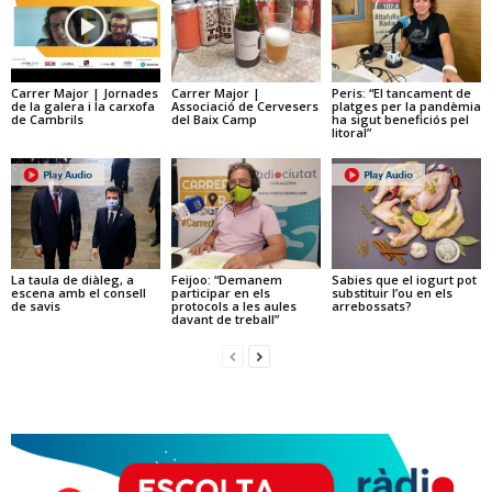
Carrer Major | Jornades
Carrer Major |
Peris: “El tancament de
de la galera i la carxofa
Associació de Cervesers
platges per la pandèmia
de Cambrils
del Baix Camp
ha sigut beneficiós pel
litoral”
La taula de diàleg, a
Feijoo: “Demanem
Sabies que el iogurt pot
escena amb el consell
participar en els
substituir l’ou en els
de savis
protocols a les aules
arrebossats?
davant de treball”