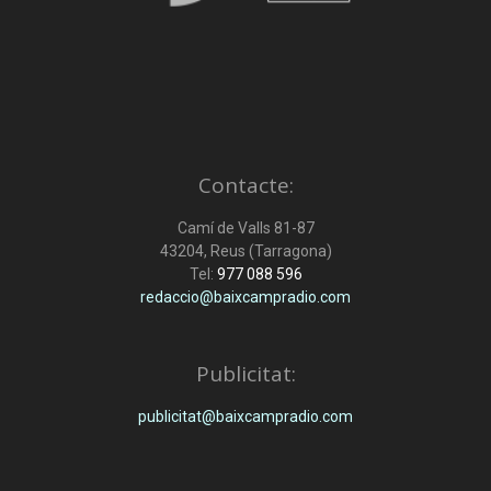
Contacte:
Camí de Valls 81-87
43204, Reus (Tarragona)
Tel:
977 088 596
redaccio@baixcampradio.com
Publicitat:
publicitat@baixcampradio.com