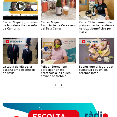
Carrer Major | Jornades
Carrer Major |
Peris: “El tancament de
de la galera i la carxofa
Associació de Cervesers
platges per la pandèmia
de Cambrils
del Baix Camp
ha sigut beneficiós pel
litoral”
La taula de diàleg, a
Feijoo: “Demanem
Sabies que el iogurt pot
escena amb el consell
participar en els
substituir l’ou en els
de savis
protocols a les aules
arrebossats?
davant de treball”