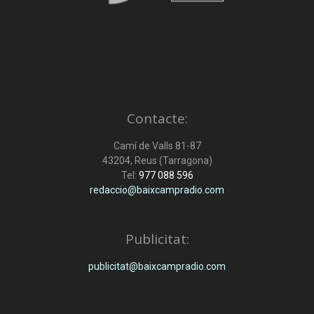
Contacte:
Camí de Valls 81-87
43204, Reus (Tarragona)
Tel:
977 088 596
redaccio@baixcampradio.com
Publicitat:
publicitat@baixcampradio.com