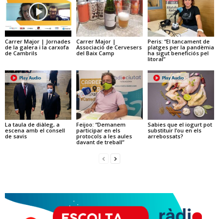
Carrer Major | Jornades
Carrer Major |
Peris: “El tancament de
de la galera i la carxofa
Associació de Cervesers
platges per la pandèmia
de Cambrils
del Baix Camp
ha sigut beneficiós pel
litoral”
La taula de diàleg, a
Feijoo: “Demanem
Sabies que el iogurt pot
escena amb el consell
participar en els
substituir l’ou en els
de savis
protocols a les aules
arrebossats?
davant de treball”