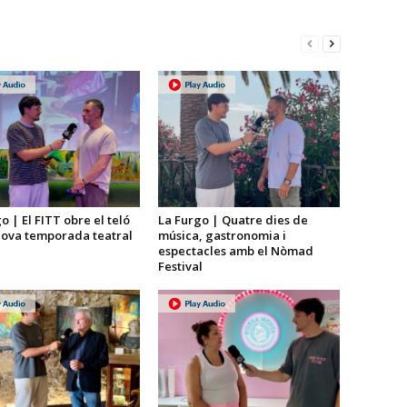
o | El FITT obre el teló
La Furgo | Quatre dies de
nova temporada teatral
música, gastronomia i
espectacles amb el Nòmad
Festival