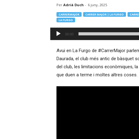
Per
Adrià Duch
-
6 juny, 2025
–
R
CARRERMAJOR
CARRER MAJOR | LA FURGO
CARRE
à
LA FURGO
d
Reproductor
i
00:00
d'àudio
o
O
Avui en La Furgo de #CarrerMajor parle
n
l
Daurada, el club més antic de bàsquet so
i
del club, les limitacions econòmiques, la f
n
que duen a terme i moltes altres coses.
e