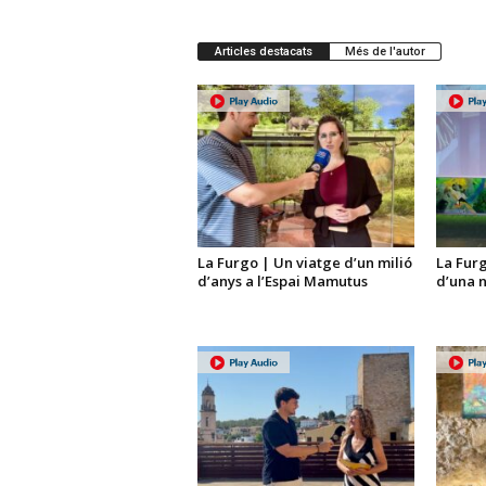
Articles destacats
Més de l'autor
La Furgo | Un viatge d’un milió
La Furg
d’anys a l’Espai Mamutus
d’una 