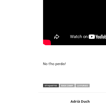
No t’ho perdis!
ETIQUETES
BAIX CAMP
LA FURGO
Adrià Duch