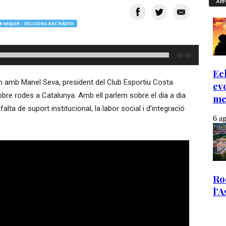
Altr
R MAJOR - SECCIONS BXC RÀDIO
00:00
m amb Manel Seva, president del Club Esportiu Costa
bre rodes a Catalunya. Amb ell parlem sobre el dia a dia
alta de suport institucional, la labor social i d’integració