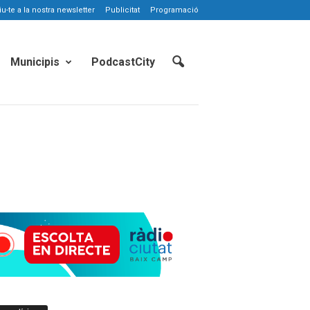
-te a la nostra newsletter
Publicitat
Programació
Municipis
PodcastCity