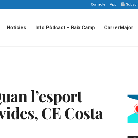
Contacte
App
Subscriu
Noticies
Info Pòdcast – Baix Camp
CarrerMajor
uan l’esport
vides, CE Costa