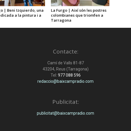
o | Beni Izquierdo, una
La Furgo | Així són les postres
dicada a la pintura i a
colombianes que triomfen a
Tarragona
Contacte:
Camí de Valls 81-87
43204, Reus (Tarragona)
Tel:
977 088 596
redaccio@baixcampradio.com
Publicitat:
publicitat@baixcampradio.com