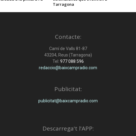
Tarragona
Contacte:
Camí de Valls 81-87
43204, Reus (Tarragona)
Tel:
977 088 596
redaccio@baixcampradio.com
Publicitat:
publicitat@baixcampradio.com
Descarrega't l'APP: