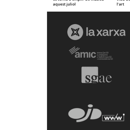
aquest juliol
l’art