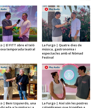
o | El FITT obre el teló
La Furgo | Quatre dies de
nova temporada teatral
música, gastronomia i
espectacles amb el Nòmad
Festival
o | Beni Izquierdo, una
La Furgo | Així són les postres
dicada a la pintura i a
colombianes que triomfen a