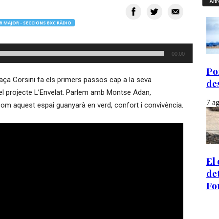
Altr
R MAJOR - SECCIONS BXC RÀDIO
00:00
ça Corsini fa els primers passos cap a la seva
el projecte L’Envelat. Parlem amb Montse Adan,
com aquest espai guanyarà en verd, confort i convivència.