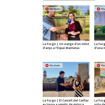
La Furgo | Un viatge d’un milió
La Furg
d’anys a l’Espai Mamutus
d’una 
La Furgo | El Castell del Catllar
La Furg
es torna a omplir de música
vida de