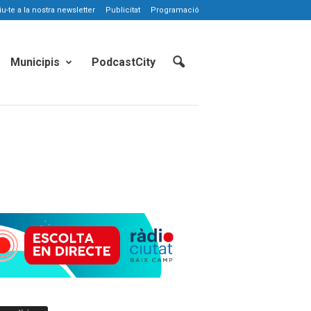
-te a la nostra newsletter
Publicitat
Programació
Municipis
PodcastCity