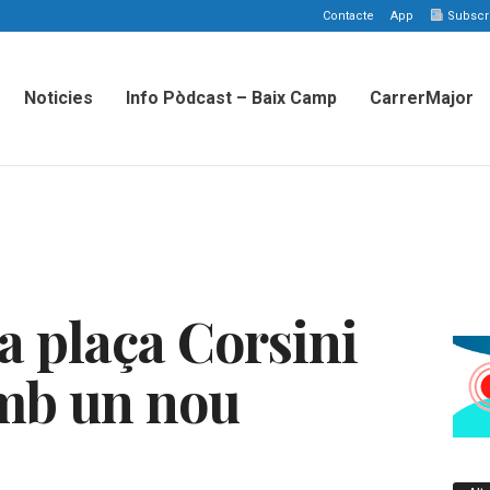
Contacte
App
Subscriu
Noticies
Info Pòdcast – Baix Camp
CarrerMajor
a plaça Corsini
amb un nou