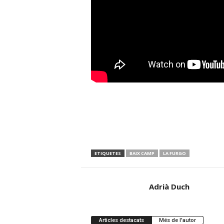
ETIQUETES
BAIX CAMP
LA FURGO
Adrià Duch
Articles destacats
Més de l'autor