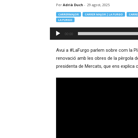
Per
Adrià Duch
-
29 agost, 2025
–
R
CARRERMAJOR
CARRER MAJOR | LA FURGO
CARRE
à
LA FURGO
d
Reproductor
i
00:00
d'àudio
o
O
Avui a #LaFurgo parlem sobre com la Pla
n
l
renovació amb les obres de la pèrgola d
i
presidenta de Mercats, que ens explica 
n
e