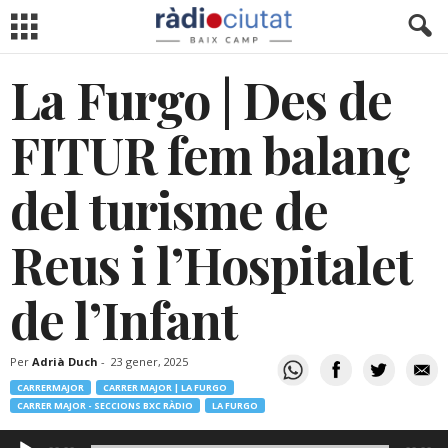
La Furgo | Des de
FITUR fem balanç
del turisme de
Reus i l’Hospitalet
de l’Infant
Per
Adrià Duch
-
23 gener, 2025
CARRERMAJOR
CARRER MAJOR | LA FURGO
CARRER MAJOR - SECCIONS BXC RÀDIO
LA FURGO
Reproductor