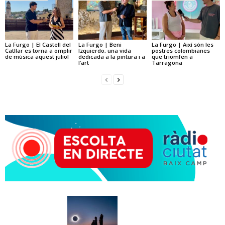
La Furgo | El Castell del
La Furgo | Beni
La Furgo | Així són les
Catllar es torna a omplir
Izquierdo, una vida
postres colombianes
de música aquest juliol
dedicada a la pintura i a
que triomfen a
l’art
Tarragona