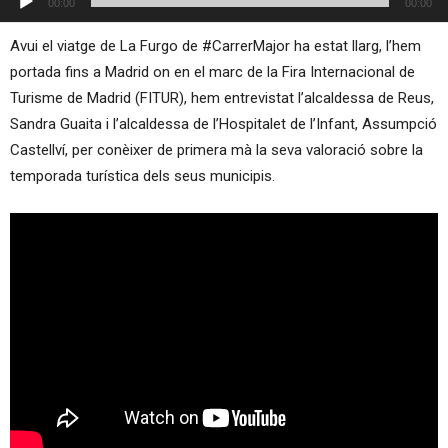
00:00
00:00
d'àudio
Avui el viatge de La Furgo de #CarrerMajor ha estat llarg, l’hem
portada fins a Madrid on en el marc de la Fira Internacional de
Turisme de Madrid (FITUR), hem entrevistat l’alcaldessa de Reus,
Sandra Guaita i l’alcaldessa de l’Hospitalet de l’Infant, Assumpció
Castellví, per conèixer de primera mà la seva valoració sobre la
temporada turística dels seus municipis.