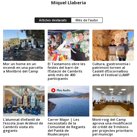
Miquel Llaberia
Articles destacats
Més de l'autor
Mor un home en un
El Tastamons obre les
Cultura, gastronomia i
incendi en una parcel·la
festes del barri de
patrimoni tornen al
a Montbrió del Camp
l’Estació de Cambrils
Castell d’Escornalbou
amb més de 400
amb el Festival LLAMP
participants
L’alumnat d’infantil de
Carrer Major | Les
Mont-roig del Camp
l’escola Joan Ardèvol de
necessitats de la
aprova una modificació
Cambrils visita els
Comunitat de Regants
de crèdit de 9 milions
gegants
del Pantà de
per projectes prioritaris
Riudecanyes
pel municipi