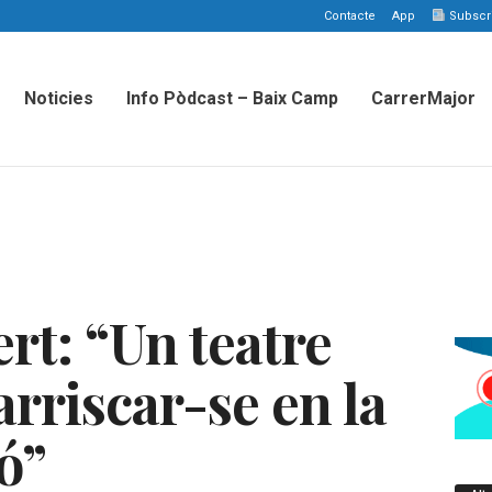
Contacte
App
Subscriu
Noticies
Info Pòdcast – Baix Camp
CarrerMajor
rt: “Un teatre
arriscar-se en la
ó”