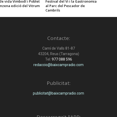
e vida Vimbodí i Poblet
Festival del Vi i la Gastronomia
nzena edició del Vitrum
al Parc del Pescador de
Cambrils
Contacte:
Camí de Valls 81-87
43204, Reus (Tarragona)
Tel:
977 088 596
redaccio@baixcampradio.com
Publicitat:
publicitat@baixcampradio.com