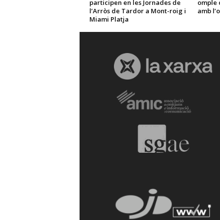
participen en les Jornades de
omple d
l’Arròs de Tardor a Mont-roig i
amb l’o
Miami Platja