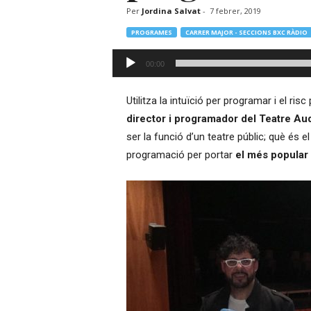
Per
Jordina Salvat
-
7 febrer, 2019
–
R
PROGRAMES
CARRER MAJOR - SECCIONS BXC RÀDIO
à
d
Reproductor
00:00
i
d'àudio
o
O
Utilitza la intuïció per programar i el ris
n
director i programador del Teatre Au
l
ser la funció d’un teatre públic; què és e
i
programació per portar
el més popular 
n
e