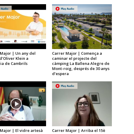
Major | Un any del
Carrer Major | Comença a
d’Oliver Klein a
caminar el projecte del
dia de Cambrils
càmping La Ballena Alegre de
Mont-roig, després de 30 anys
d’espera
Major | El vidre artesà
Carrer Major | Arriba el 15è