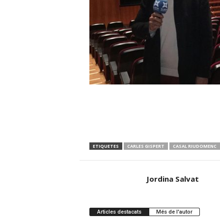
ETIQUETES
CARLES GISPERT
CASAL RIUDOMENC
Jordina Salvat
Articles destacats
Més de l'autor