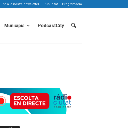
-te a la nostra newsletter
Publicitat
Programació
Municipis
PodcastCity