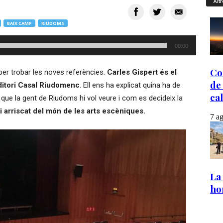
Altr
BAIX CAMP
RIUDOMS
00:00
c per trobar les noves referències.
Carles Gispert és el
ditori Casal Riudomenc
. Ell ens ha explicat quina ha de
l que la gent de Riudoms hi vol veure i com es decideix la
i arriscat del món de les arts escèniques.