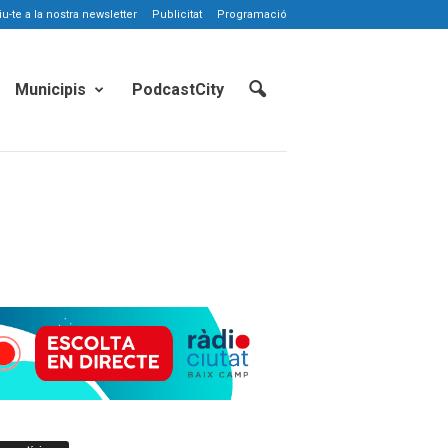
-te a la nostra newsletter
Publicitat
Programació
Municipis
PodcastCity