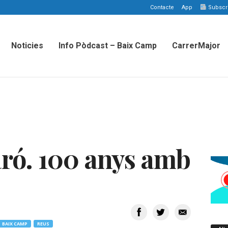
Contacte
App
Subscriu
Noticies
Info Pòdcast – Baix Camp
CarrerMajor
ró. 100 anys amb
BAIX CAMP
REUS