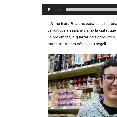
–
Reproductor
R
00:00
d'àudio
à
d
L’
Anna Baró Vilà
ens parla de la històri
i
de botiguers implicats amb la ciutat que 
o
La proximitat, la qualitat dels productes,
O
n
tracte als clients són el seu segell.
l
i
n
e