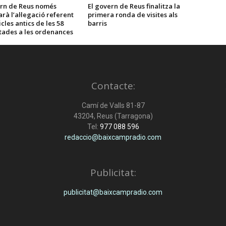
ern de Reus només
El govern de Reus finalitza la
rà l’al·legació referent
primera ronda de visites als
icles antics de les 58
barris
tades a les ordenances
Contacte:
Camí de Valls 81-87
43204, Reus (Tarragona)
Tel:
977 088 596
redaccio@baixcampradio.com
Publicitat:
publicitat@baixcampradio.com