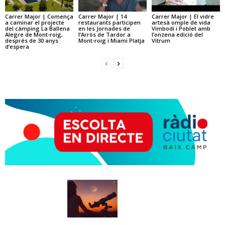
Carrer Major | Comença
Carrer Major | 14
Carrer Major | El vidre
a caminar el projecte
restaurants participen
artesà omple de vida
del càmping La Ballena
en les Jornades de
Vimbodí i Poblet amb
Alegre de Mont-roig,
l’Arròs de Tardor a
l’onzena edició del
després de 30 anys
Mont-roig i Miami Platja
Vitrum
d’espera