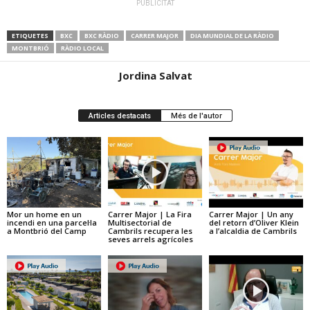
PUBLICITAT
ETIQUETES
BXC
BXC RÀDIO
CARRER MAJOR
DIA MUNDIAL DE LA RÀDIO
MONTBRIÓ
RÀDIO LOCAL
Jordina Salvat
Articles destacats
Més de l'autor
Mor un home en un
Carrer Major | La Fira
Carrer Major | Un any
incendi en una parcel·la
Multisectorial de
del retorn d’Oliver Klein
a Montbrió del Camp
Cambrils recupera les
a l’alcaldia de Cambrils
seves arrels agrícoles