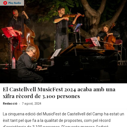
El Castellvell MusicFest 2024 acaba amb una
xifra rècord de 3.100 persones
-
Redacció
7 agost, 2024
La cinquena edició del MusicFest de Castellvell del Camp ha estat un
èxit tant pel que fa a la qualitat de propostes, com pel rècord