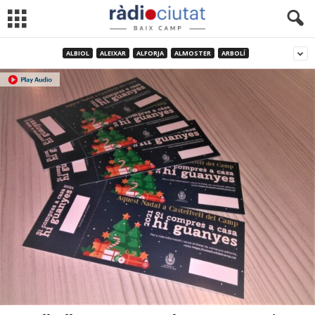
ALBIOL
ALEIXAR
ALFORJA
ALMOSTER
ARBOLÍ