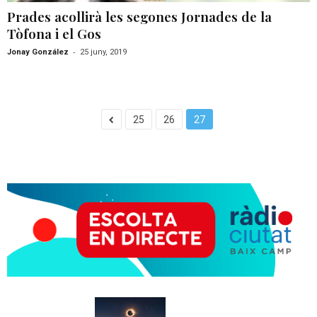
Prades acollirà les segones Jornades de la
Tòfona i el Gos
-
Jonay González
25 juny, 2019
25
26
27